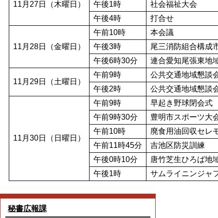
11月27日（木曜日）
午後1時
社会福祉大会
午後4時
打合せ
午前10時
本会議
11月28日（金曜日）
午後3時
尾三消防組合構成
午後6時30分
連合愛知尾張東地
午前9時
公共交通地域懇談
11月29日（土曜日）
午後2時
公共交通地域懇談
午前9時
早起き野球閉会式
午前9時30分
豊明市スポーツ大
午前10時
廃食用油回収セレ
11月30日（日曜日）
午前11時45分
吉池区防災訓練
午後0時10分
唐竹芝生ひろば地
午後1時
サムライニンジャ
秘書広報課