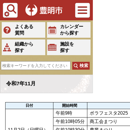
Tiếng Việt
よくある
カレンダー
質問
から探す
組織から
施設を
探す
探す
令和7年11月
日付
開始時間
午前9時
ボラフェスタ2025
午前10時05分
商工会まつり
11月2日（日曜日）
午前10時30分
農業まつり