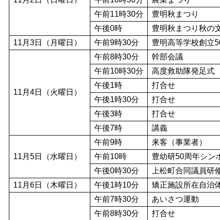
午前11時30分
豊明秋まつり
午後0時
豊明秋まつり秋の
11月3日（月曜日）
午前9時30分
豊明高等学校創立5
午前8時30分
幹部会議
午前10時30分
高度救助隊発足式
午後1時
打合せ
11月4日（火曜日）
午後1時30分
打合せ
午後3時
打合せ
午後7時
講義
午前9時
来客（事業者）
11月5日（水曜日）
午前10時
豊幼研50周年シン
午後0時30分
上松町合同議員研
11月6日（木曜日）
午後1時10分
矯正施設所在自治
午前7時30分
あいさつ運動
午前8時30分
打合せ