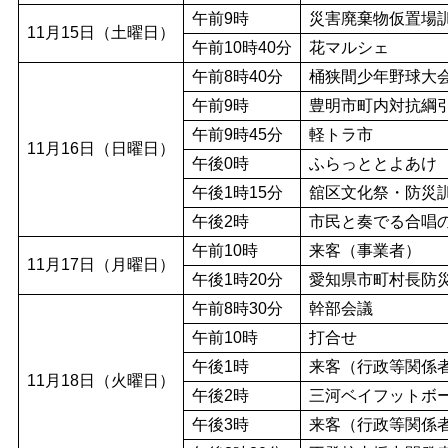
午前9時
災害廃棄物仮置場
11月15日（土曜日）
午前10時40分
花マルシェ
午前8時40分
桶狭間少年野球大
午前9時
豊明市町内対抗綱
午前9時45分
軽トラ市
11月16日（日曜日）
午後0時
ふらっととよあけ
午後1時15分
舘区文化祭・防災
午後2時
市民と奏でる合唱の
午前10時
来客（事業者）
11月17日（月曜日）
午後1時20分
愛知県市町村長防
午前8時30分
幹部会議
午前10時
打合せ
午後1時
来客（行政等関係
11月18日（火曜日）
午後2時
三河ベイフットボ
午後3時
来客（行政等関係