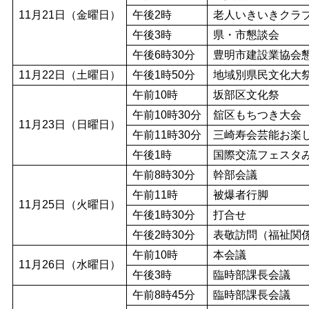
11月21日（金曜日）
午後2時
老人いきいきクラ
午後3時
県・市懇談会
午後6時30分
豊明市建設業協会
11月22日（土曜日）
午後1時50分
地域別県民文化大祭
午前10時
坂部区文化祭
午前10時30分
舘区もちつき大会
11月23日（日曜日）
午前11時30分
三崎寿会芸能お楽
午後1時
国際交流フェスタ
午前8時30分
幹部会議
午前11時
被爆者行脚
11月25日（火曜日）
午後1時30分
打合せ
午後2時30分
表敬訪問（福祉関
午前10時
本会議
11月26日（水曜日）
午後3時
臨時部課長会議
午前8時45分
臨時部課長会議