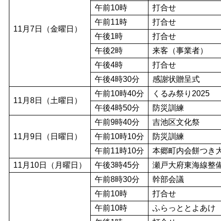
午前10時
打合せ
午前11時
打合せ
11月7日（金曜日）
午後1時
打合せ
午後2時
来客（事業者）
午後4時
打合せ
午後4時30分
感謝状贈呈式
午前10時40分
くるみ祭り2025
11月8日（土曜日）
午後4時50分
防災訓練
午前9時40分
吉池区文化祭
11月9日（日曜日）
午前10時10分
防災訓練
午前11時10分
本郷町内会餅つき
11月10日（月曜日）
午後3時45分
瀬戸大府東海線整
午前8時30分
幹部会議
午前10時
打合せ
午前10時
ふらっととよあけ