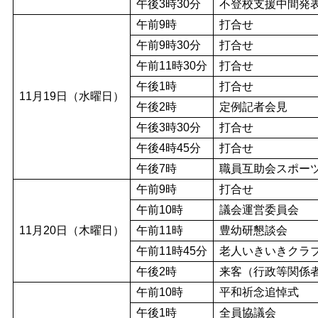
午後3時30分
不登校支援中間発
午前9時
打合せ
午前9時30分
打合せ
午前11時30分
打合せ
午後1時
打合せ
11月19日（水曜日）
午後2時
定例記者会見
午後3時30分
打合せ
午後4時45分
打合せ
午後7時
職員互助会スポー
午前9時
打合せ
午前10時
議会運営委員会
11月20日（木曜日）
午前11時
豊幼研懇談会
午前11時45分
老人いきいきクラ
午後2時
来客（行政等関係
午前10時
平和祈念追悼式
午後1時
全員協議会