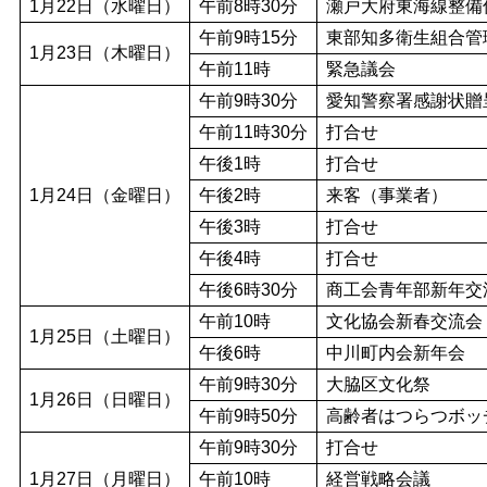
1月22日（水曜日）
午前8時30分
瀬戸大府東海線整備
午前9時15分
東部知多衛生組合管
1月23日（木曜日）
午前11時
緊急議会
午前9時30分
愛知警察署感謝状贈
午前11時30分
打合せ
午後1時
打合せ
1月24日（金曜日）
午後2時
来客（事業者）
午後3時
打合せ
午後4時
打合せ
午後6時30分
商工会青年部新年交
午前10時
文化協会新春交流会
1月25日（土曜日）
午後6時
中川町内会新年会
午前9時30分
大脇区文化祭
1月26日（日曜日）
午前9時50分
高齢者はつらつボッ
午前9時30分
打合せ
1月27日（月曜日）
午前10時
経営戦略会議