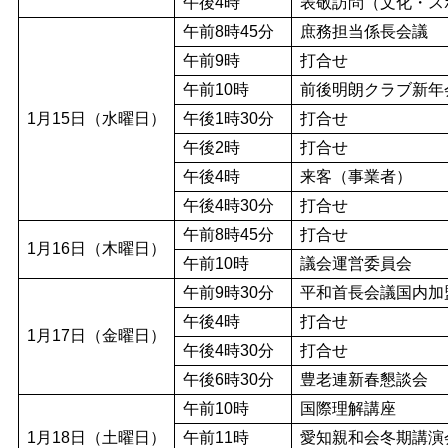
午後4時
表敬訪問（文化・ス
午前8時45分
庶務担当係長会議
午前9時
打合せ
午前10時
前後明朗クラブ新年
1月15日（水曜日）
午後1時30分
打合せ
午後2時
打合せ
午後4時
来客（事業者）
午後4時30分
打合せ
午前8時45分
打合せ
1月16日（木曜日）
午前10時
議会運営委員会
午前9時30分
平和首長会議国内加
午後4時
打合せ
1月17日（金曜日）
午後4時30分
打合せ
午後6時30分
豊老連新春懇談会
午前10時
国際理解講座
1月18日（土曜日）
午前11時
愛知親和会冬期講演