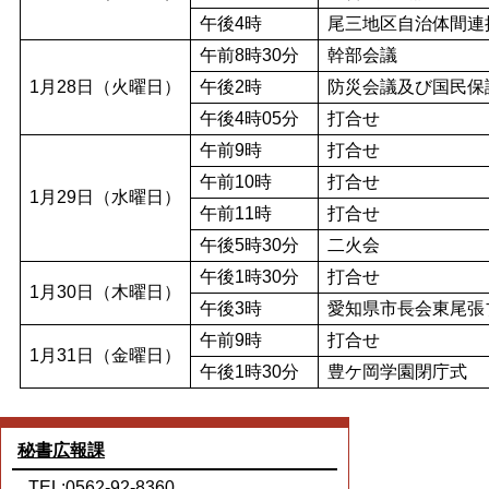
午後4時
尾三地区自治体間連
午前8時30分
幹部会議
1月28日（火曜日）
午後2時
防災会議及び国民保
午後4時05分
打合せ
午前9時
打合せ
午前10時
打合せ
1月29日（水曜日）
午前11時
打合せ
午後5時30分
二火会
午後1時30分
打合せ
1月30日（木曜日）
午後3時
愛知県市長会東尾張
午前9時
打合せ
1月31日（金曜日）
午後1時30分
豊ケ岡学園閉庁式
秘書広報課
TEL:0562-92-8360