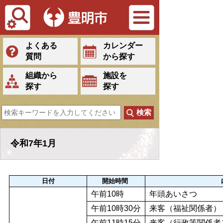
Tiếng Việt
よくある
カレンダー
質問
から探す
組織から
施設を
探す
探す
令和7年1月
日付
開始時間
午前10時
年頭あいさつ
午前10時30分
来客（福祉関係者）
午前11時15分
来客（行政等関係者