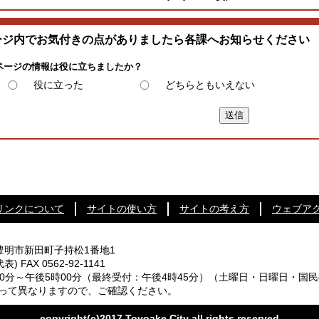
ージ内でお気付きの点がありましたら各課へお知らせください
ページの情報は役に立ちましたか？
役に立った
どちらともいえない
リンクについて
サイトの使い方
サイトの考え方
ウェブア
知県豊明市新田町子持松1番地1
代表) FAX 0562-92-1141
0分～午後5時00分
（最終受付：午後4時45分）
（土曜日・日曜日・国民
なりますので、ご確認ください。
copyright(c)2017 Toyoake City all rights reserved