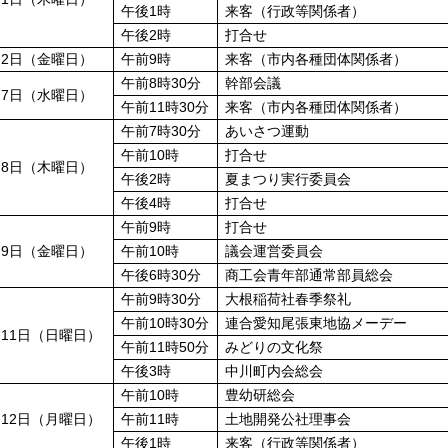
午後1時
来客（行政等関係者）
午後2時
打合せ
月2日（金曜日）
午前9時
来客（市内各種団体関係者）
午前8時30分
幹部会議
月7日（水曜日）
午前11時30分
来客（市内各種団体関係者）
午前7時30分
あいさつ運動
午前10時
打合せ
月8日（木曜日）
午後2時
夏まつり実行委員会
午後4時
打合せ
午前9時
打合せ
月9日（金曜日）
午前10時
議会運営委員会
午後6時30分
商工会青年部通常部員総会
午前9時30分
大根稲荷社春季祭礼
午前10時30分
連合愛知尾張東地協メーデー
月11日（日曜日）
午前11時50分
みどりの文化祭
午後3時
中川町内会総会
午前10時
豊幼研総会
月12日（月曜日）
午前11時
土地開発公社理事会
午後1時
来客（行政等関係者）