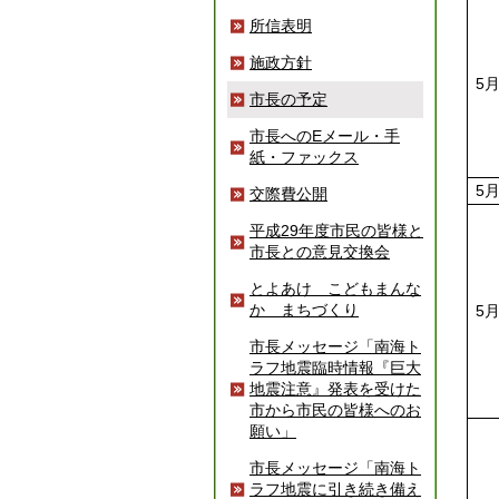
所信表明
施政方針
5
市長の予定
市長へのEメール・手
紙・ファックス
5
交際費公開
平成29年度市民の皆様と
市長との意見交換会
とよあけ こどもまんな
か まちづくり
5
市長メッセージ「南海ト
ラフ地震臨時情報『巨大
地震注意』発表を受けた
市から市民の皆様へのお
願い」
市長メッセージ「南海ト
ラフ地震に引き続き備え