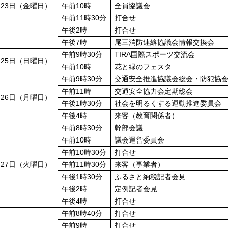
月23日（金曜日）
午前10時
全員協議会
午前11時30分
打合せ
午後2時
打合せ
午後7時
尾三消防連絡協議会情報交換会
午前9時30分
TIRA国際スポーツ交流会
月25日（日曜日）
午前10時
花と緑のフェスタ
午前9時30分
交通安全推進協議会総会・防犯協
午前11時
交通安全協力会定期総会
月26日（月曜日）
午後1時30分
社会を明るくする運動推進委員会
午後4時
来客（教育関係者）
午前8時30分
幹部会議
午前10時
議会運営委員会
午前10時30分
打合せ
月27日（火曜日）
午前11時30分
来客（事業者）
午後1時30分
ふるさと納税記者会見
午後2時
定例記者会見
午後4時
打合せ
午前8時40分
打合せ
午前9時
打合せ