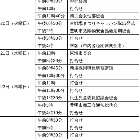
午前8時30分
幹部会議
午前10時
打合せ
午前11時40分
商工会女性部総会
月20日（火曜日）
午後0時30分
古戦場まつりキャラバン隊出発式
午後2時
豊明市危険物安全協会定期総会
午後3時30分
打合せ
午後4時
来客（市内各種団体関係者）
月21日（水曜日）
午前10時
東海市長会
午前8時30分
打合せ
午前8時45分
新規採用職員研修講話
午前10時30分
打合せ
午前11時
打合せ
月22日（木曜日）
午前11時30分
打合せ
午後1時30分
民生児童委員協議会総会
午後3時
豊明市商工会通常総代会
午後4時10分
打合せ
午前8時30分
打合せ
午前9時
打合せ
午前9時30分
打合せ