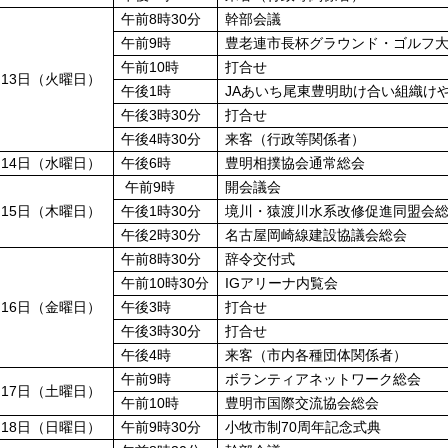
午前8時30分
幹部会議
午前9時
豊老連市長杯グラウンド・ゴルフ
午前10時
打合せ
月13日（火曜日）
午後1時
JAあいち尾東豊明助け合い組織け
午後3時30分
打合せ
午後4時30分
来客（行政等関係者）
月14日（水曜日）
午後6時
豊明相撲協会通常総会
午前9時
開会議会
月15日（木曜日）
午後1時30分
境川・猿渡川水系改修促進同盟会
午後2時30分
名古屋岡崎線建設協議会総会
午前8時30分
辞令交付式
午前10時30分
IGアリーナ内覧会
月16日（金曜日）
午後3時
打合せ
午後3時30分
打合せ
午後4時
来客（市内各種団体関係者）
午前9時
ボランティアネットワーク総会
月17日（土曜日）
午前10時
豊明市国際交流協会総会
月18日（日曜日）
午前9時30分
小牧市制70周年記念式典