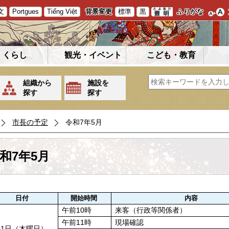
文
Portgues
Tiếng Việt
背景変更
標準
黒
ふりがな
くらし
観光・イベント
こども・教育
組織から
施設を
探す
探す
市長の予定
令和7年5月
和7年5月
日付
開始時間
内容
午前10時
来客（行政等関係者）
午前11時
現場確認
月1日（木曜日）