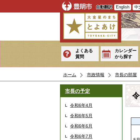
自動翻訳
English
中
よくある
カレンダー
質問
から探す
ホーム
市政情報
市長の部屋
市長の予定
令
令和6年4月
令和6年5月
令和6年6月
令和6年7月
5