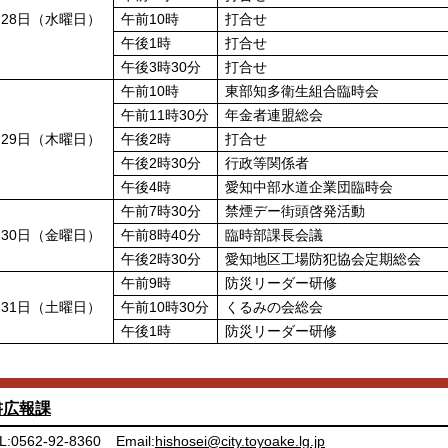
月28日（水曜日）
午前10時
打合せ
午後1時
打合せ
午後3時30分
打合せ
午前10時
東部知多衛生組合臨時会
午前11時30分
年金者連盟総会
月29日（木曜日）
午後2時
打合せ
午後2時30分
行政等関係者
午後4時
愛知中部水道企業団臨時会
午前7時30分
禁煙デー街頭啓発活動
月30日（金曜日）
午前8時40分
臨時部課長会議
午後2時30分
愛知地区工場防犯協会定期総会
午前9時
防災リーダー研修
月31日（土曜日）
午前10時30分
くるみの会総会
午後1時
防災リーダー研修
書広報課
L:0562-92-8360
Email:
hishosei@city.toyoake.lg.jp