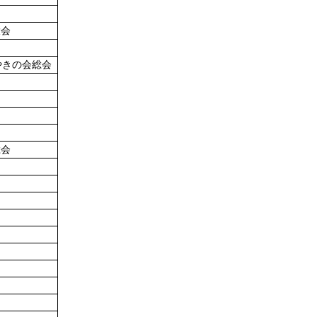
大会
やきの会総会
総会