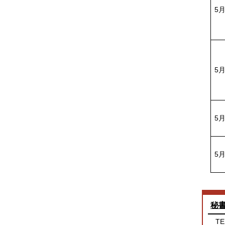
5
5
5
5
秘
TE