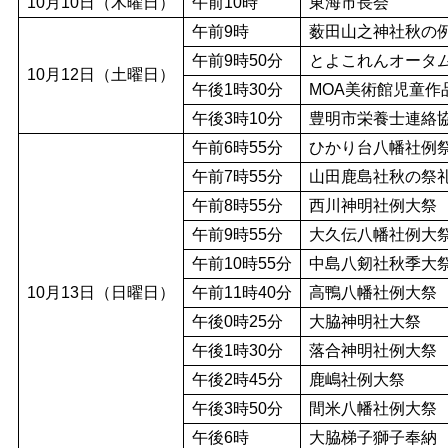
10月10日（木曜日）
午前10時
東海市長会
午前9時
薮田山之神社秋の
午前9時50分
とよこれんオータム
10月12日（土曜日）
午後1時30分
MOA美術館児童作
午後3時10分
豊明市栄養士連絡
午前6時55分
ひかり台八幡社例
午前7時55分
山田鹿島社秋の祭
午前8時55分
西川神明社例大祭
午前9時55分
大久伝八幡社例大
午前10時55分
中島八剱社秋季大
10月13日（日曜日）
午前11時40分
高鴨八幡社例大祭
午後0時25分
大脇神明社大祭
午後1時30分
落合神明社例大祭
午後2時45分
鹿嶋社例大祭
午後3時50分
間米八幡社例大祭
午後6時
大脇梯子獅子奉納