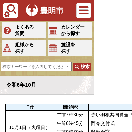
Tiếng Việt
よくある
カレンダー
質問
から探す
組織から
施設を
探す
探す
令和6年10月
日付
開始時間
午前7時30分
赤い羽根共同募金
午前8時45分
辞令交付式
10月1日（火曜日）
午前9時30分
幹部会議