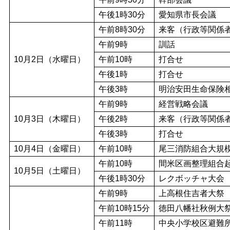
午後1時30分
愛知県市長会議
午前8時30分
来客（行政等関係
午前9時
訓話
10月2日（水曜日）
午前10時
打合せ
午後1時
打合せ
午後3時
明治安田生命保険
午前9時
経営戦略会議
10月3日（木曜日）
午後2時
来客（行政等関係
午後3時
打合せ
10月4日（金曜日）
午前10時
尾三消防組合大規
午前10時
間米区画整理組合
10月5日（土曜日）
午後1時30分
レクボッチャ大会
午前9時
上高根住吉者大祭
午前10時15分
徳田八幡社秋例大
午前11時
中央小学校区避難