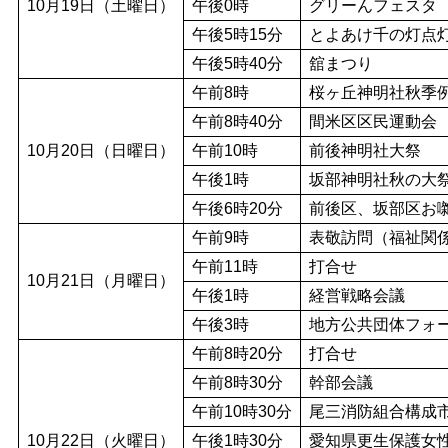
10月19日（土曜日）
午後0時
グリーんフェスタ
午後5時15分
とよあけ千の灯点
午後5時40分
舘まつり
午前8時
桜ヶ丘神明社秋季
午前8時40分
間米区区民運動会
10月20日（日曜日）
午前10時
前後神明社大祭
午後1時
坂部神明社秋の大
午後6時20分
前後区、坂部区お
午前9時
表敬訪問（福祉関
午前11時
打合せ
10月21日（月曜日）
午後1時
経営戦略会議
午後3時
地方公共団体フォ
午前8時20分
打合せ
午前8時30分
幹部会議
午前10時30分
尾三消防組合構成
10月22日（火曜日）
午後1時30分
愛知県更生保護女