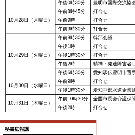
午後0時30分
豊明市国際交流協会
午前8時45分
打合せ
10月28日（月曜日）
午前9時
打合せ
午前9時30分
打合せ
午前8時30分
幹部会議
午後1時
打合せ
10月29日（火曜日）
午後1時30分
打合せ
午後2時
精神・発達障害者
午後6時30分
愛知駅伝豊明市選
午前9時
打合せ
10月30日（水曜日）
午後1時30分
愛知中部水道企業
午前10時30分
全国市長会介護保険
10月31日（木曜日）
午後2時
打合せ
秘書広報課