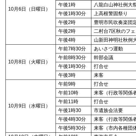
午後1時
八龍白山神社例大
10月6日（日曜日）
午後1時30分
上高根警固祭り
午後2時
豊明市民吹奏楽団
午後2時
二村台7区秋のフ
午後4時
山新田神明社秋例
午前7時30分
あいさつ運動
午前8時30分
幹部会議
10月8日（火曜日）
午後1時30分
打合せ
午後3時
来客
午前9時
打合せ
午前10時
来客（行政等関係
午前11時
打合せ
10月9日（水曜日）
午後1時30
市遺族会法要
午後4時30分
来客（行政等関係
午後5時30分
来客（市内各種団