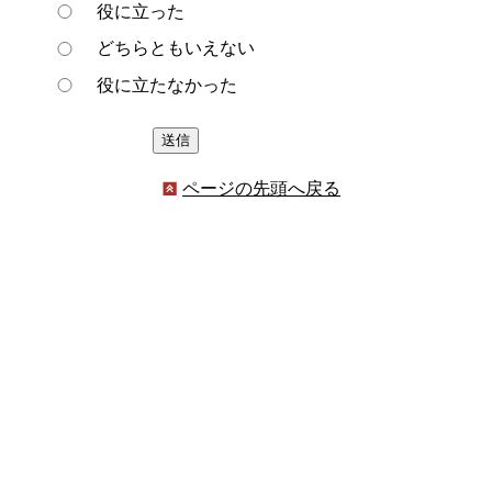
役に立った
どちらともいえない
役に立たなかった
ページの先頭へ戻る
プライバシーポリシー
著作権とリンクについて
サイトの使い方
サイトの考え方
ウェブアクセシビリティ方針
各課連絡先
豊明市役所
〒470-1195 愛知県豊明市新田町子持松1番地1
TEL
0562-92-1111
(代表) FAX 0562-92-1141
開庁時間：午前9時00分～午後5時00分
（最終受付：午後4時45分）