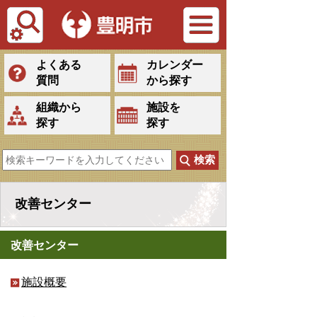
Tiếng Việt
よくある
カレンダー
質問
から探す
組織から
施設を
探す
探す
改善センター
改善センター
施設概要