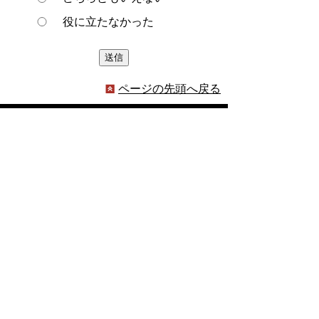
役に立たなかった
ページの先頭へ戻る
プライバシーポリシー
著作権とリンクについて
サイトの使い方
サイトの考え方
ウェブアクセシビリティ方針
各課連絡先
豊明市役所
〒470-1195 愛知県豊明市新田町子持松1番地1
TEL
0562-92-1111
(代表) FAX 0562-92-1141
開庁時間：午前9時00分～午後5時00分
（最終受付：午後4時45分）
（土曜日・日曜日・国民の祝日・年末年始は閉
庁）