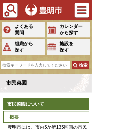
Tiếng Việt
よくある
カレンダー
質問
から探す
組織から
施設を
探す
探す
市民菜園
市民菜園について
概要
豊明市には、市内5か所135区画の市民