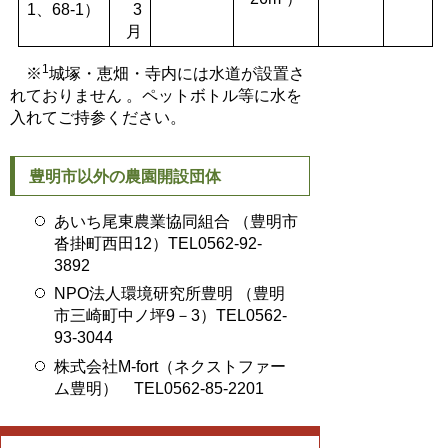
1、68-1）
3
月
1
※
城塚・恵畑・寺内には水道が設置さ
れておりません 。ペットボトル等に水を
入れてご持参ください。
豊明市以外の農園開設団体
あいち尾東農業協同組合 （豊明市
沓掛町西田12）TEL0562-92-
3892
NPO法人環境研究所豊明 （豊明
市三崎町中ノ坪9－3）TEL0562-
93-3044
株式会社M-fort（ネクストファー
ム豊明） TEL0562-85-2201