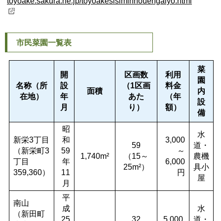
toyoake.sakura.ne.jp/toyoakesisiminnouengaiyo.html
市民菜園一覧表
菜
開
区画数
利用
園
名称（所
設
（1区画
料金
面積
内
在地）
年
あた
（年
設
月
り）
額）
備
昭
水
新栄3丁目
和
3,000
59
道・
（新栄町3
59
～
1,740m²
（15～
農機
丁目
年
6,000
25m²）
具小
359,360）
11
円
屋
月
平
南山
成
水
（新田町
25
32
5,000
道・