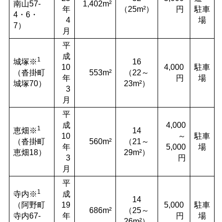
南山57-
1,402m²
年
（25m²）
円
駐車
4・6・
4
場
7）
月
平
成
1
城塚※
16
10
4,000
駐車
（沓掛町
553m²
（22～
年
円
場
城塚70）
23m²）
3
月
平
成
4,000
1
恵畑※
14
10
～
駐車
（沓掛町
560m²
（21～
年
5,000
場
恵畑18）
29m²）
3
円
月
平
1
寺内※
成
14
（阿野町
19
5,000
駐車
686m²
（25～
寺内67-
年
円
場
26m²）