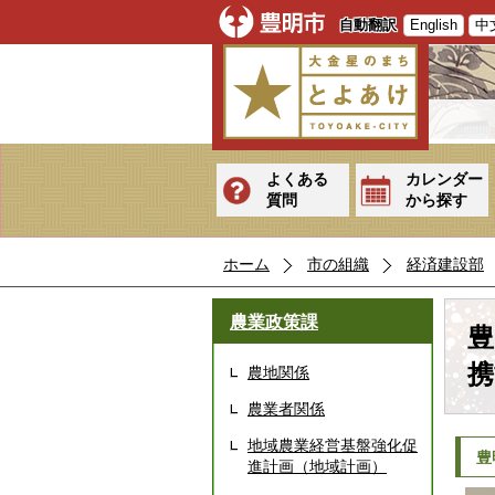
自動翻訳
English
中
よくある
カレンダー
質問
から探す
ホーム
市の組織
経済建設部
農業政策課
豊
携
農地関係
農業者関係
地域農業経営基盤強化促
豊
進計画（地域計画）