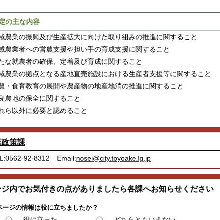
定の主な内容
域農業の振興及び生産拡大に向けた取り組みの推進に関すること
域農業者への営農支援や担い手の育成支援に関すること
たな就農者の確保、定着及び育成に関すること
域農業の拠点となる産地直売施設における生産者支援等に関すること
農・食育教育の展開や農産物の地産地消の推進に関すること
良農地の保全に関すること
れら以外に必要と認めること
業政策課
L:0562-92-8312
Email:
nosei@city.toyoake.lg.jp
ージ内でお気付きの点がありましたら各課へお知らせください
ページの情報は役に立ちましたか？
役に立った
どちらともいえない