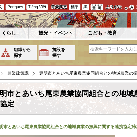
文
Portgues
Tiếng Việt
背景変更
標準
黒
ふりがな
くらし
観光・イベント
こども・教育
組織から
施設を
探す
探す
農業政策課
豊明市とあいち尾東農業協同組合との地域農業の
明市とあいち尾東農業協同組合との地域
協定
明市とあいち尾東農業協同組合との地域農業の振興に関する連携協定締