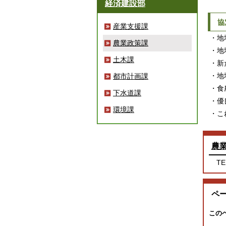
経済建設部
協
産業支援課
・地
農業政策課
・地
土木課
・新
・地
都市計画課
・食
下水道課
・優
環境課
・こ
農
TE
ペ
この