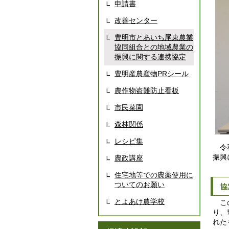
申請書
改善センター
豊明市とあいち尾東農業
協同組合との地域農業の
振興に関する連携協定
豊明産農産物PRシール
農作物盗難防止看板
市民菜園
森林関係
レシピ集
令和
振興
農政講座
住宅地等での農薬使用に
ついてのお願い
協
とよあけ農学校
この
り、
れた