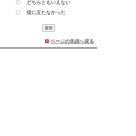
どちらともいえない
役に立たなかった
ページの先頭へ戻る
プライバシーポリシー
著作権とリンクについて
サイトの使い方
サイトの考え方
ウェブアクセシビリティ方針
各課連絡先
豊明市役所
〒470-1195 愛知県豊明市新田町子持松1番地1
TEL
0562-92-1111
(代表) FAX 0562-92-1141
開庁時間：午前9時00分～午後5時00分
（最終受付：午後4時45分）
（土曜日・日曜日・国民の祝日・年末年始は閉
庁）