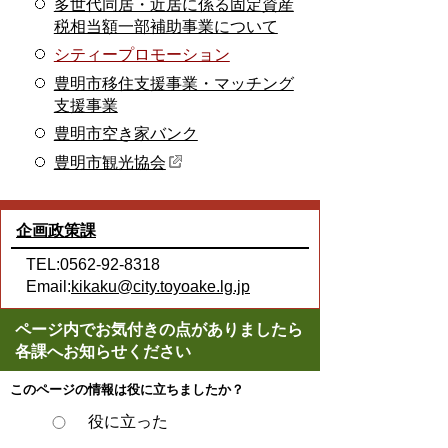
多世代同居・近居に係る固定資産
税相当額一部補助事業について
シティープロモーション
豊明市移住支援事業・マッチング
支援事業
豊明市空き家バンク
豊明市観光協会
企画政策課
TEL:0562-92-8318
Email:
kikaku@city.toyoake.lg.jp
ページ内でお気付きの点がありましたら
各課へお知らせください
このページの情報は役に立ちましたか？
役に立った