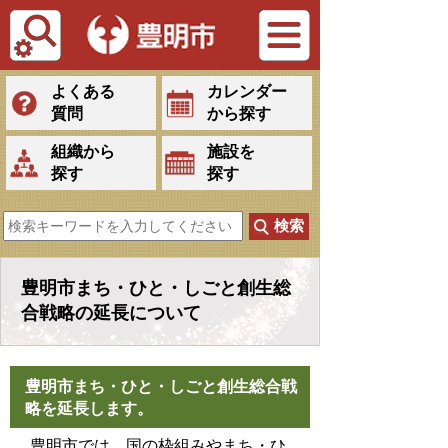
Tiếng Việt
よくある
カレンダー
質問
から探す
組織から
施設を
探す
探す
豊明市まち・ひと・しごと創生総
合戦略の延長について
豊明市まち・ひと・しごと創生総合戦
略を延長します。
豊明市では、国の枠組みやまち・ひ