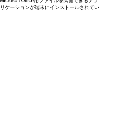
Microsoft Office用ファイルを閲覧できるアプ
リケーションが端末にインストールされてい
ないことがございます。その場合、Microsoft
Officeまたは無償のMicrosoft社製ビューアー
アプリケーションの入っているPC端末など
をご利用し閲覧をお願い致します。
ページの先頭へ戻る
プライバシーポリシー
著作権とリンクについて
サイトの使い方
サイトの考え方
ウェブアクセシビリティ方針
各課連絡先
豊明市役所
〒470-1195 愛知県豊明市新田町子持松1番地1
TEL
0562-92-1111
(代表) FAX 0562-92-1141
開庁時間：午前9時00分～午後5時00分
（最終受付：午後4時45分）
（土曜日・日曜日・国民の祝日・年末年始は閉