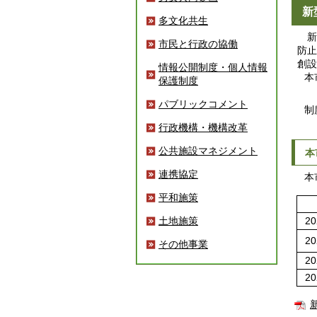
新
多文化共生
新型
市民と行政の協働
防止
創設
情報公開制度・個人情報
本市
保護制度
パブリックコメント
制度
行政機構・機構改革
公共施設マネジメント
本
連携協定
本市
平和施策
土地施策
20
20
その他事業
20
20