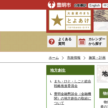
自動翻訳
English
中
よくある
カレンダー
質問
から探す
ホーム
市政情報
施策・計画
地方創生
地
まち・ひと・しごと総合
戦略推進委員会
物
豊明金融懇談会（金融機
関）の地方創生の取組に
物価
ついて
者の