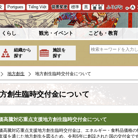
文
Portgues
Tiếng Việt
背景変更
標準
黒
ふりがな
くらし
観光・イベント
こども・教育
組織から
施設を
探す
探す
地方創生
地方創生臨時交付金について
方創生臨時交付金について
価高騰対応重点支援地方創生臨時交付金について
高騰対応重点支援地方創生臨時交付金は、エネルギー・食料品価格の
支援を通じた地方創生を図るため、令和5年に創設された国の交付金で