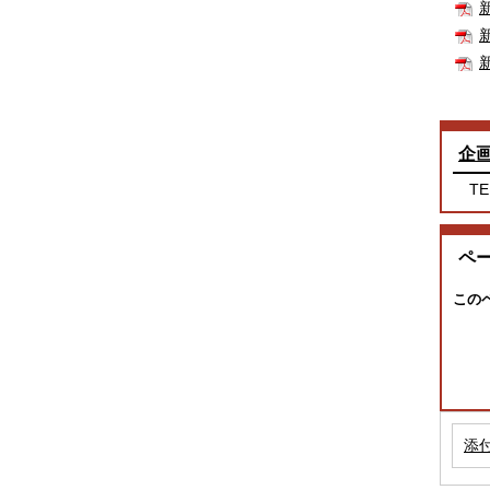
企
TE
ペ
この
添