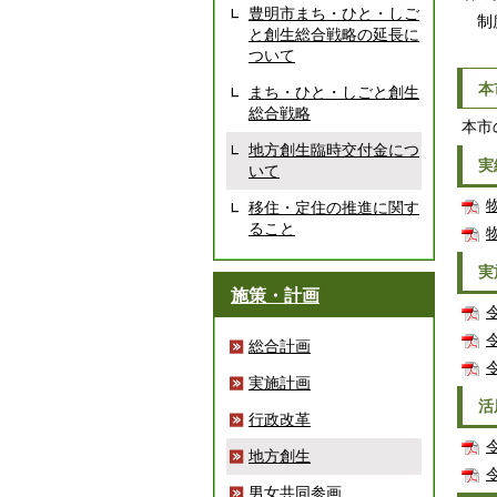
豊明市まち・ひと・しご
制度
と創生総合戦略の延長に
ついて
本
まち・ひと・しごと創生
総合戦略
本市
地方創生臨時交付金につ
実
いて
移住・定住の推進に関す
ること
実
施策・計画
総合計画
実施計画
活
行政改革
地方創生
男女共同参画