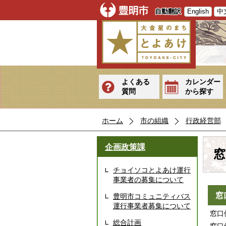
自動翻訳
English
中
よくある
カレンダー
質問
から探す
ホーム
市の組織
行政経営部
企画政策課
窓
チョイソコとよあけ運行
事業者の募集について
窓
豊明市コミュニティバス
運行事業者募集について
窓口
総合計画