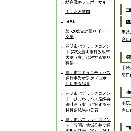
総合戦略プロポーザル
市
よくある質問
SDGs
防
第5次総合計画ロゴマー
手続
ク集
窓口
豊明市パブリックコメン
ト 第6次豊明市行政改革
税
大綱（案）に対する意見
募集
手続
豊明市コミュニティバス
窓口
運行事業者選定プロポー
ザル審査結果
債
豊明市パブリックコメン
ト ひまわりバス路線再
手続
編計画（案）に対する意
見募集結果の公表
窓口
豊明市パブリックコメン
ト 豊明市地域公共交通
市
網形成計画（案）に対す