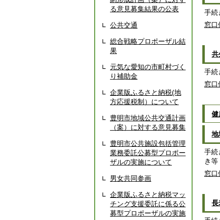
る意見募集結果の公表
手続
窓口
公共交通
総合戦略プロポーザル結
果
共
元気な愛知の市町村づく
手続
り補助金
窓口
企業版ふるさと納税(地
方応援税制）について
健
豊明市地域公共交通計画
（案）に対する意見募集
地
豊明市公共施設包括管理
手続
業務委託公募型プロポー
き等
ザルの実施について
窓口
男女共同参画
企業版ふるさと納税マッ
長
チング支援委託に係る公
募型プロポーザルの実施