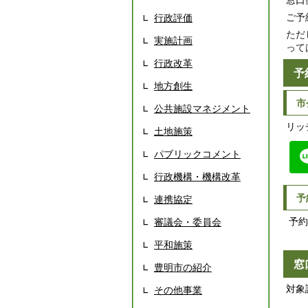
窓口
ご予
行政評価
ただ
実施計画
って
行政改革
予
地方創生
市
公共施設マネジメント
リッ
土地施策
パブリックコメント
行政機構・機構改革
予
連携協定
予約
審議会・委員会
平和施策
窓
豊明市の紹介
対象
その他事業