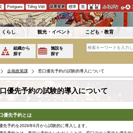
文
Portgues
Tiếng Việt
背景変更
標準
黒
ふりがな
くらし
観光・イベント
こども・教育
組織から
施設を
探す
探す
企画政策課
窓口優先予約の試験的導入について
口優先予約の試験的導入について
口優先予約とは
優先予約を2026年6月から試験的に導入します。