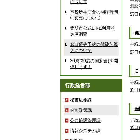
手続
について
相談
市役所本庁舎の開庁時間
窓口
の変更について
豊明市公式LINE利用満
健
足度調査
手続
窓口優先予約の試験的導
入について
窓口
30祭(30歳の同窓会)を開
催します！
こ
手続
行政経営部
窓口
秘書広報課
保
企画政策課
手続
公共施設管理課
窓口
情報システム課