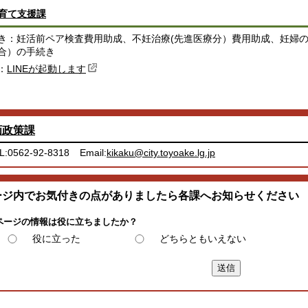
育て支援課
き：妊活前ペア検査費用助成、不妊治療(先進医療分）費用助成、妊婦
合）の手続き
：
LINEが起動します
画政策課
L:0562-92-8318
Email:
kikaku@city.toyoake.lg.jp
ージ内でお気付きの点がありましたら各課へお知らせください
ページの情報は役に立ちましたか？
役に立った
どちらともいえない