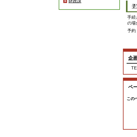
財政課
子
手続
の場
予約
企
TE
ペ
この