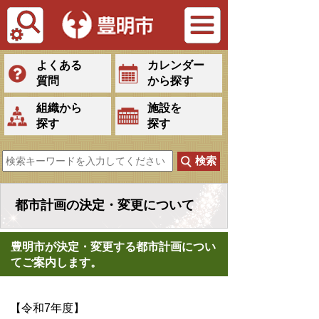
Tiếng Việt
よくある
カレンダー
質問
から探す
組織から
施設を
探す
探す
都市計画の決定・変更について
豊明市が決定・変更する都市計画につい
てご案内します。
【令和7年度】