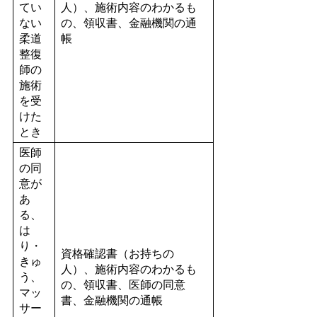
てい
人）、施術内容のわかるも
ない
の、領収書、金融機関の通
柔道
帳
整復
師の
施術
を受
けた
とき
医師
の同
意が
あ
る、
は
り・
資格確認書（お持ちの
きゅ
人）、施術内容のわかるも
う、
の、領収書、医師の同意
マッ
書、金融機関の通帳
サー