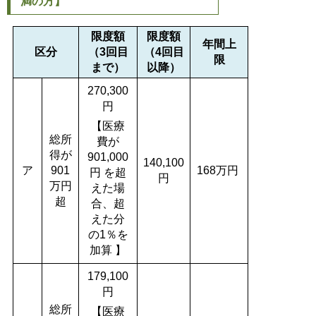
満の方】
限度額
限度額
年間上
区分
（3回目
（4回目
限
まで）
以降）
270,300
円
【医療
総所
費が
得が
901,000
140,100
ア
901
168万円
円 を超
円
万円
えた場
超
合、超
えた分
の1％を
加算 】
179,100
円
総所
【医療