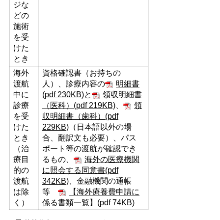
ジな
どの
施術
を受
けた
とき
海外
資格確認書（お持ちの
渡航
人）、診療内容の
明細書
中に
(pdf 230KB)
と
領収明細書
診療
（医科）(pdf 219KB)
、
領
を受
収明細書（歯科）(pdf
けた
229KB)
（日本語以外の場
とき
合、翻訳文も必要）、パス
（治
ポート等の渡航が確認でき
療目
るもの、
海外の医療機関
的の
に照会する同意書(pdf
渡航
342KB)
、金融機関の通帳
は除
等
【海外療養費申請に
く）
係る書類一覧】(pdf 74KB)