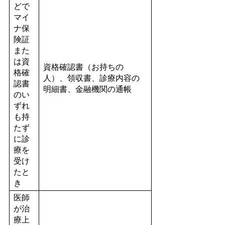
どで
マイ
ナ保
険証
また
は資
資格確認書（お持ちの
格確
人）、領収書、診療内容の
認書
明細書、金融機関の通帳
のい
ずれ
も持
たず
に診
療を
受け
たと
き
医師
が治
療上