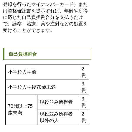
登録を行ったマイナンバーカード）また
は資格確認書を提示すれば、年齢や所得
に応じた自己負担割合分を支払うだけ
で、診察、治療、薬や注射などの処置を
受けることができます。
自己負担割合
2
小学校入学前
割
3
小学校入学後70歳未満
割
3
現役並み所得者
割
70歳以上75
歳未満
現役並み所得者
2
以外の人
割