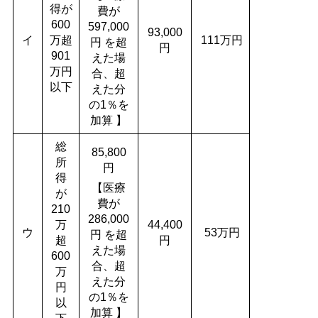
得が
費が
600
597,000
93,000
イ
万超
111万円
円 を超
円
901
えた場
万円
合、超
以下
えた分
の1％を
加算 】
総
85,800
所
円
得
【医療
が
費が
210
286,000
万
44,400
ウ
53万円
円 を超
超
円
えた場
600
合、超
万
えた分
円
の1％を
以
加算 】