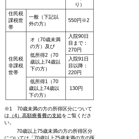
り）
住民税
一般（下記以
課税世
550円※2
外の方）
帯
入院90日
オ（70歳未満
目まで：
の方）及び
270円
低所得2（70
住民税
入院91日
歳以上74歳以
非課税
目以降：
下の方）
世帯
220円
低所得1（70
歳以上74歳以
130円
下の方）
※1 70歳未満の方の所得区分について
は
（4）高額療養費の支給
をご覧くださ
い。
70歳以上75歳未満の方の所得区分
については
「70歳以上75歳未満の方の医