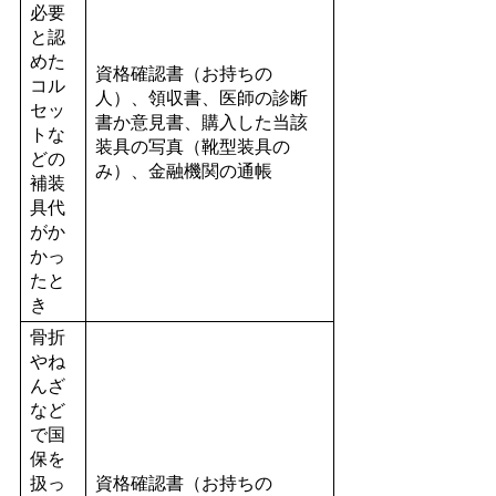
必要
と認
めた
資格確認書（お持ちの
コル
人）、領収書、医師の診断
セッ
書か意見書、購入した当該
トな
装具の写真（靴型装具の
どの
み）、金融機関の通帳
補装
具代
がか
かっ
たと
き
骨折
やね
んざ
など
で国
保を
扱っ
資格確認書（お持ちの