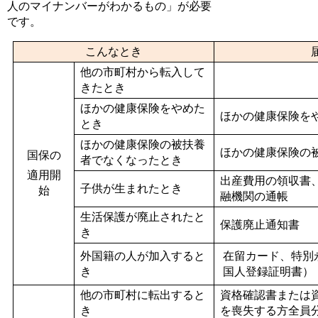
人のマイナンバーがわかるもの」が必要
です。
こんなとき
他の市町村から転入して
きたとき
ほかの健康保険をやめた
ほかの健康保険を
とき
ほかの健康保険の被扶養
ほかの健康保険の
国保の
者でなくなったとき
適用開
出産費用の領収書
子供が生まれたとき
始
融機関の通帳
生活保護が廃止されたと
保護廃止通知書
き
外国籍の人が加入すると
在留カード、特別
き
国人登録証明書）
他の市町村に転出すると
資格確認書または
き
を喪失する方全員