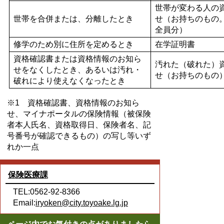
世帯が変わる人の
世帯を合併または、分離したとき
せ（お持ちのもの
全員分）
修学のため別に住所を定めるとき
在学証明書
資格確認書または資格情報のお知ら
汚れた（破れた）
せをなくしたとき、あるいは汚れ・
せ（お持ちのも
破れにより使えなくなったとき
※1 資格確認書、資格情報のお知ら
せ、マイナポータルの保険情報（被保険
者本人氏名、資格取得日、保険者名、記
号番号が確認できるもの）の写し等いず
れか一点
保険医療課
TEL:0562-92-8366
Email:
iryoken@city.toyoake.lg.jp