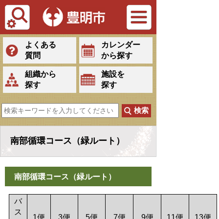
Tiếng Việt
よくある
カレンダー
質問
から探す
組織から
施設を
探す
探す
南部循環コース（緑ルート）
南部循環コース（緑ルート）
バ
ス
1便
3便
5便
7便
9便
11便
13便