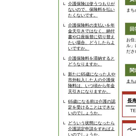
介護保険は使うつもりが
ないので、保険料を払い
まち
たくないです。
介護保険料の支払いを年
回
金天引きではなく、納付
書や口座振替に切り替え
お住
たい場合、どうしたらよ
ル」
いですか。
ださ
介護保険料を滞納すると
どうなりますか。
関
新たに65歳になった人や
市外転入した人の介護保
まち
険料は、いつ頃から年金
天引きになりますか。
長
65歳になる前は介護の認
定を受けることはできな
TE
いのでしょうか。
どういう状態になったら
介護認定申請をすればよ
ペ
いのでしょうか。