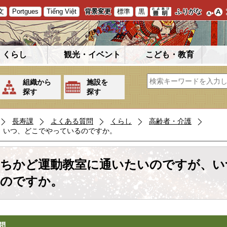
文
Portgues
Tiếng Việt
背景変更
標準
黒
ふりがな
くらし
観光・イベント
こども・教育
組織から
施設を
探す
探す
長寿課
よくある質問
くらし
高齢者・介護
、いつ、どこでやっているのですか。
ちかど運動教室に通いたいのですが、い
のですか。
問