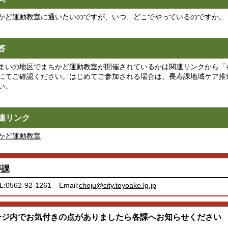
かど運動教室に通いたいのですが、いつ、どこでやっているのですか。
答
まいの地区でまちかど運動教室が開催されているかは関連リンクから「
にてご確認ください。はじめてご参加される場合は、長寿課地域ケア推進係（Tel
い。
連リンク
かど運動教室
寿課
L:0562-92-1261
Email:
choju@city.toyoake.lg.jp
ージ内でお気付きの点がありましたら各課へお知らせください