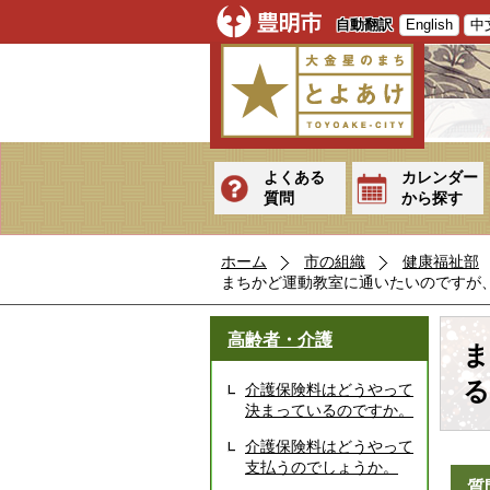
自動翻訳
English
中
よくある
カレンダー
質問
から探す
ホーム
市の組織
健康福祉部
まちかど運動教室に通いたいのですが
高齢者・介護
ま
る
介護保険料はどうやって
決まっているのですか。
介護保険料はどうやって
支払うのでしょうか。
質