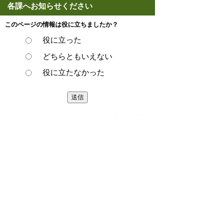
各課へお知らせください
このページの情報は役に立ちましたか？
役に立った
どちらともいえない
役に立たなかった
ページの先頭へ戻る
プライバシーポリシー
著作権とリンクについて
サイトの使い方
サイトの考え方
ウェブアクセシビリティ方針
各課連絡先
豊明市役所
〒470-1195 愛知県豊明市新田町子持松1番地1