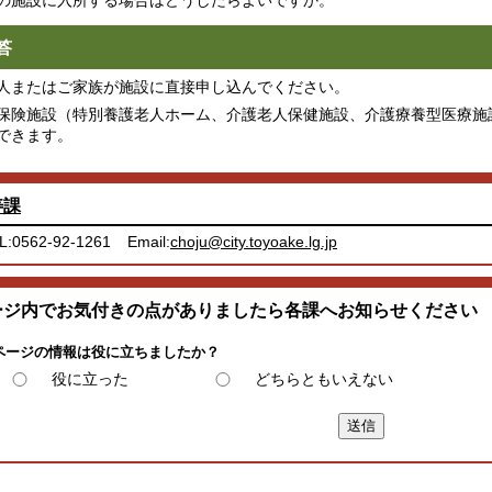
の施設に入所する場合はどうしたらよいですか。
答
人またはご家族が施設に直接申し込んでください。
保険施設（特別養護老人ホーム、介護老人保健施設、介護療養型医療施
できます。
寿課
L:0562-92-1261
Email:
choju@city.toyoake.lg.jp
ージ内でお気付きの点がありましたら各課へお知らせください
ページの情報は役に立ちましたか？
役に立った
どちらともいえない