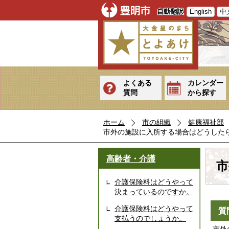
自動翻訳
English
中
よくある
カレンダー
質問
から探す
ホーム
市の組織
健康福祉部
市外の施設に入所する場合はどうした
高齢者・介護
市
介護保険料はどうやって
決まっているのですか。
介護保険料はどうやって
質
支払うのでしょうか。