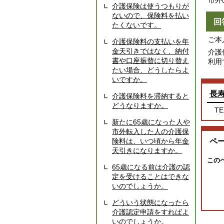
市外
介護保険は使うつもりが
ないので、保険料を払い
回
たくないです。
ご本
介護保険料の支払いを年
金天引きではなく、納付
介護
書や口座振替に切り替え
利用
たい場合、どうしたらよ
いですか。
長
介護保険料を滞納すると
どうなりますか。
TE
新たに65歳になった人や
市外転入した人の介護保
険料は、いつ頃から年金
ペ
天引きになりますか。
この
65歳になる前は介護の認
定を受けることはできな
いのでしょうか。
どういう状態になったら
介護認定申請をすればよ
いのでしょうか。