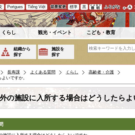
文
Portgues
Tiếng Việt
背景変更
標準
黒
ふりがな
くらし
観光・イベント
こども・教育
組織から
施設を
探す
探す
長寿課
よくある質問
くらし
高齢者・介護
らよいですか。
外の施設に入所する場合はどうしたらよ
問