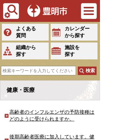
Tiếng Việt
よくある
カレンダー
質問
から探す
組織から
施設を
探す
探す
健康・医療
高齢者のインフルエンザの予防接種は
どのように受けられますか。
後期高齢者医療に加入しています。健