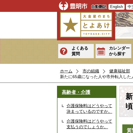
自動翻訳
English
中
よくある
カレンダー
質問
から探す
ホーム
市の組織
健康福祉部
新たに65歳になった人や市外転入し
高齢者・介護
新
頃
介護保険料はどうやって
決まっているのですか。
介護保険料はどうやって
支払うのでしょうか。
質