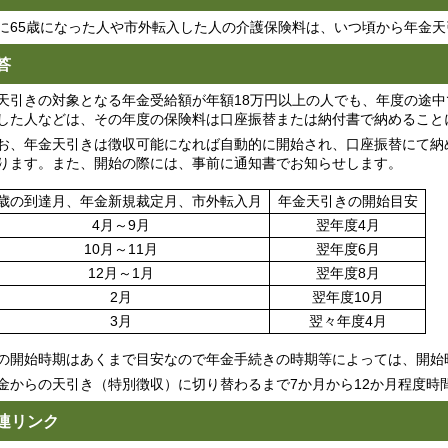
に65歳になった人や市外転入した人の介護保険料は、いつ頃から年金
答
天引きの対象となる年金受給額が年額18万円以上の人でも、年度の途中
した人などは、その年度の保険料は口座振替または納付書で納めること
、年金天引きは徴収可能になれば自動的に開始され、口座振替にて納
ります。また、開始の際には、事前に通知書でお知らせします。
歳の到達月、年金新規裁定月、市外転入月
年金天引きの開始目安
4
月～9月
翌年度
4
月
10
月～11月
翌年
度
6
月
12
月～1月
翌年
度
8
月
2
月
翌年
度
10
月
3月
翌々年
度
4月
の開始時期はあくまで目安なので年金手続きの時期等によっては、開始
金からの天引き（特別徴収）に切り替わるまで7か月から12か月程度時
連リンク