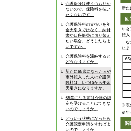
介護保険は使うつもりが
新た
ないので、保険料を払い
たくないです。
回
介護保険料の支払いを年
年金
金天引きではなく、納付
転入
書や口座振替に切り替え
たい場合、どうしたらよ
なお
いですか。
止ま
介護保険料を滞納すると
65
どうなりますか。
新たに65歳になった人や
市外転入した人の介護保
険料は、いつ頃から年金
天引きになりますか。
65歳になる前は介護の認
定を受けることはできな
※表
いのでしょうか。
※年
どういう状態になったら
関
介護認定申請をすればよ
いのでしょうか。