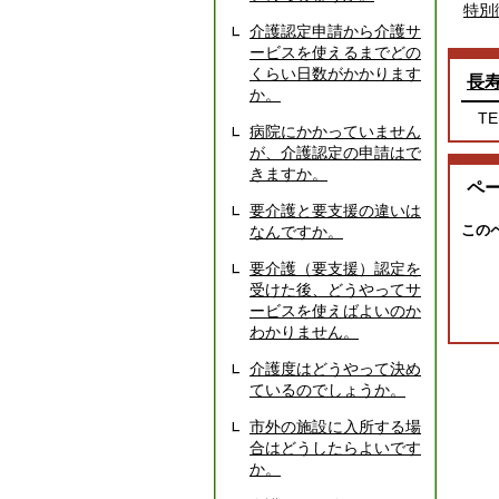
特別
介護認定申請から介護サ
ービスを使えるまでどの
くらい日数がかかります
長
か。
TE
病院にかかっていません
が、介護認定の申請はで
きますか。
ペ
要介護と要支援の違いは
この
なんですか。
要介護（要支援）認定を
受けた後、どうやってサ
ービスを使えばよいのか
わかりません。
介護度はどうやって決め
ているのでしょうか。
市外の施設に入所する場
合はどうしたらよいです
か。