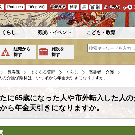
文
Portgues
Tiếng Việt
背景変更
標準
黒
ふりがな
くらし
観光・イベント
こども・教育
組織から
施設を
探す
探す
長寿課
よくある質問
くらし
高齢者・介護
た人の介護保険料は、いつ頃から年金天引きになりますか。
たに65歳になった人や市外転入した人
から年金天引きになりますか。
問