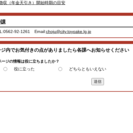
徴収（年金天引き）開始時期の目安
寿課
L:0562-92-1261
Email:
choju@city.toyoake.lg.jp
ージ内でお気付きの点がありましたら各課へお知らせください
ページの情報は役に立ちましたか？
役に立った
どちらともいえない