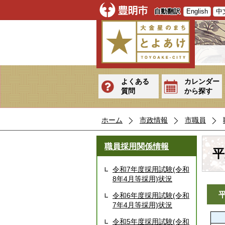
自動翻訳
English
中
よくある
カレンダー
質問
から探す
ホーム
市政情報
市職員
職員採用関係情報
平
令和7年度採用試験(令和
8年4月等採用)状況
平
令和6年度採用試験(令和
7年4月等採用)状況
令和5年度採用試験(令和