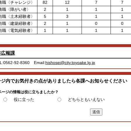
務職〈チャレンジ〉
82
12
7
7
務職〈障がい者〉
2
1
1
1
術職〈土木経験者〉
5
3
1
1
術職〈建築経験者〉
2
1
0
0
術職〈電気経験者〉
1
1
1
1
書広報課
L:0562-92-8360
Email:
hishosei@city.toyoake.lg.jp
ージ内でお気付きの点がありましたら各課へお知らせください
ページの情報は役に立ちましたか？
役に立った
どちらともいえない