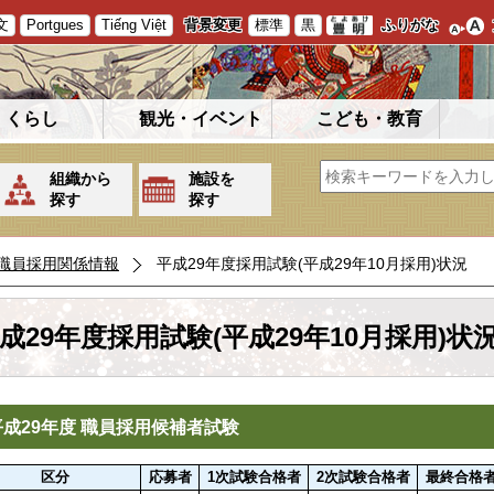
文
Portgues
Tiếng Việt
背景変更
標準
黒
ふりがな
くらし
観光・イベント
こども・教育
組織から
施設を
探す
探す
職員採用関係情報
平成29年度採用試験(平成29年10月採用)状況
成29年度採用試験(平成29年10月採用)状
成29年度 職員採用候補者試験
区分
応募者
1次試験合格者
2次試験合格者
最終合格