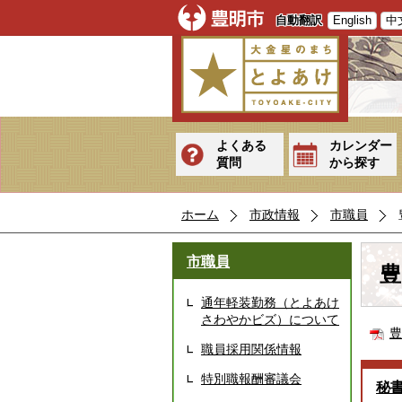
自動翻訳
English
中
よくある
カレンダー
質問
から探す
ホーム
市政情報
市職員
市職員
豊
通年軽装勤務（とよあけ
さわやかビズ）について
豊
職員採用関係情報
特別職報酬審議会
秘