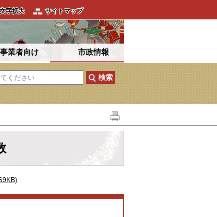
文字拡大
サイトマップ
事業者向け
市政情報
数
9KB)