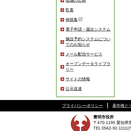
会議の公開
監査
例規集
電子申請・届出システム
施設予約システムについ
てのお知らせ
メール配信サービス
オープンデータライブラ
リー
サイトの情報
公示送達
プライバシーポリシー
著作権と
豊明市役所
〒470-1195 愛
TEL
0562-92-1111
(