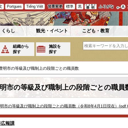
文
Portgues
Tiếng Việt
背景変更
標準
黒
ふりがな
くらし
観光・イベント
こども・教育
組織から
施設を
探す
探す
豊明市の等級及び職制上の段階ごとの職員数
明市の等級及び職制上の段階ごとの職員
明市の等級及び職制上の段階ごとの職員数（令和8年4月1日現在）(pdf 6
書広報課