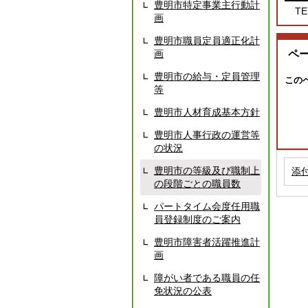
豊明市特定事業主行動計
TE
画
豊明市職員定員適正化計
画
ペ
豊明市の給与・定員管理
この
等
豊明市人材育成基本方針
豊明市人事行政の運営等
の状況
豊明市の等級及び職制上
添
の段階ごとの職員数
パートタイム会度任用職
員登録制度のご案内
豊明市障害者活躍推進計
画
障がい者である職員の任
免状況の公表