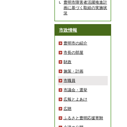
豊明市障害者活躍推進計
画に基づく取組の実施状
況
市政情報
豊明市の紹介
市長の部屋
財政
施策・計画
市職員
市議会・選挙
広報とよあけ
広聴
ふるさと豊明応援寄附