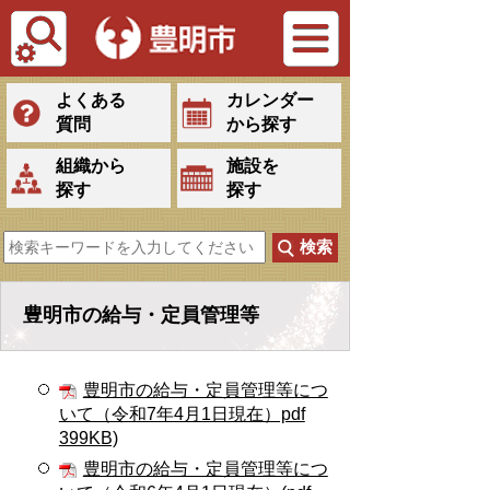
Tiếng Việt
よくある
カレンダー
質問
から探す
組織から
施設を
探す
探す
豊明市の給与・定員管理等
豊明市の給与・定員管理等につ
いて（令和7年4月1日現在）pdf
399KB)
豊明市の給与・定員管理等につ