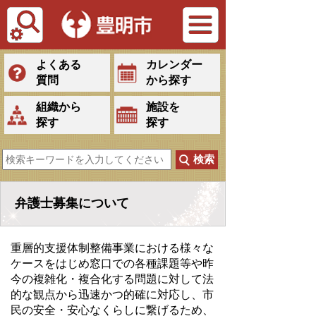
Tiếng Việt
よくある
カレンダー
質問
から探す
組織から
施設を
探す
探す
弁護士募集について
重層的支援体制整備事業における様々な
ケースをはじめ窓口での各種課題等や昨
今の複雑化・複合化する問題に対して法
的な観点から迅速かつ的確に対応し、市
民の安全・安心なくらしに繋げるため、