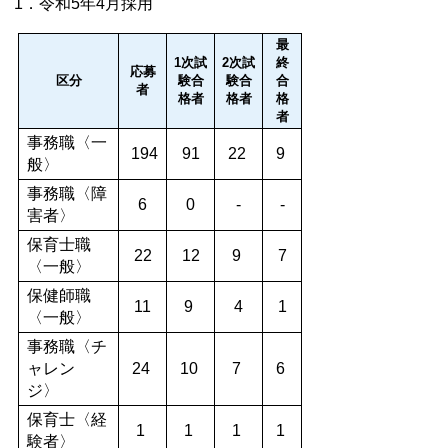
1．令和5年4月採用
最
1次試
2次試
終
応募
区分
験合
験合
合
者
格者
格者
格
者
事務職〈一
194
91
22
9
般〉
事務職〈障
6
0
-
-
害者〉
保育士職
22
12
9
7
〈一般〉
保健師職
11
9
4
1
〈一般〉
事務職〈チ
ャレン
24
10
7
6
ジ〉
保育士〈経
1
1
1
1
験者〉