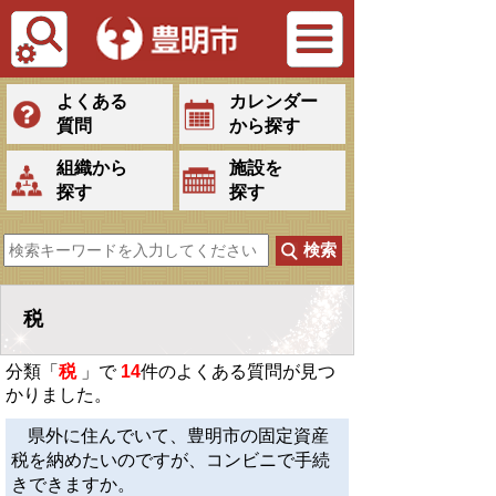
Tiếng Việt
よくある
カレンダー
質問
から探す
組織から
施設を
探す
探す
税
分類「
税
」で
14
件のよくある質問が見つ
かりました。
県外に住んでいて、豊明市の固定資産
税を納めたいのですが、コンビニで手続
きできますか。