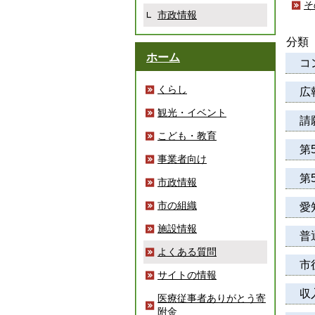
そ
市政情報
分類
ホーム
コ
くらし
広
観光・イベント
請
こども・教育
第
事業者向け
第
市政情報
市の組織
愛
施設情報
普
よくある質問
市
サイトの情報
収
医療従事者ありがとう寄
附金