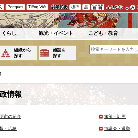
文
Portgues
Tiếng Việt
背景変更
標準
黒
ふりがな
くらし
観光・イベント
こども・教育
組織から
施設を
探す
探す
報
政情報
明市の紹介
施策・計画
報・広聴
市議会・選挙