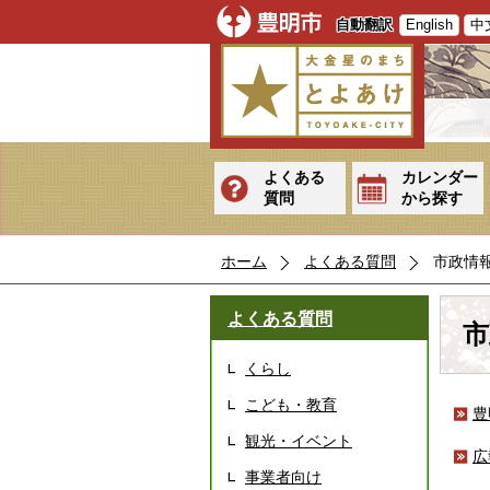
自動翻訳
English
中
よくある
カレンダー
質問
から探す
ホーム
よくある質問
市政情
よくある質問
市
くらし
こども・教育
豊
観光・イベント
広
事業者向け