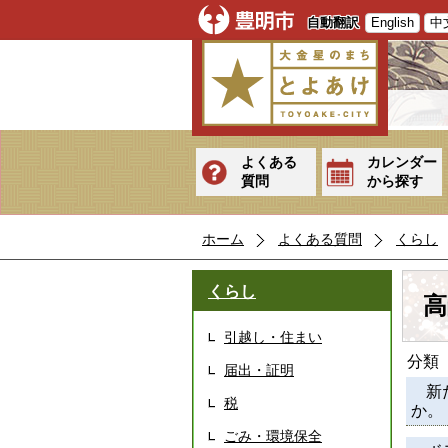
自動翻訳
English
中
よくある
カレンダー
質問
から探す
ホーム
よくある質問
くらし
くらし
高
引越し・住まい
分類
届出・証明
新
税
か。
ごみ・環境保全