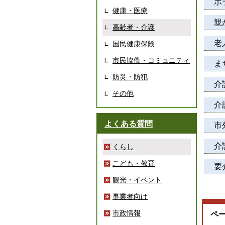
ボ
健康・医療
親
高齢者・介護
老
国民健康保険
市民協働・コミュニティ
ま
防災・防犯
介
その他
介
よくある質問
市
介
くらし
こども・教育
要
観光・イベント
事業者向け
市政情報
ペ