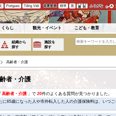
文
Portgues
Tiếng Việt
背景変更
標準
黒
ふりがな
くらし
観光・イベント
こども・教育
組織から
施設を
探す
探す
高齢者・介護
齢者・介護
「
高齢者・介護
」で
20
件のよくある質問が見つかりました。
たに65歳になった人や市外転入した人の介護保険料は、いつ