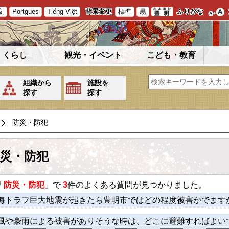
文
Portgues
Tiếng Việt
背景変更
標準
黒
ふりがな
くらし
観光・イベント
こども・教育
組織から
施設を
探す
探す
防災・防犯
災・防犯
「
防災・防犯
」で
3
件のよくある質問が見つかりました。
海トラフ巨大地震が起きたら豊明市ではどの程度被害がでます
風や豪雨による被害がありそうな時は、どこに避難すればよい