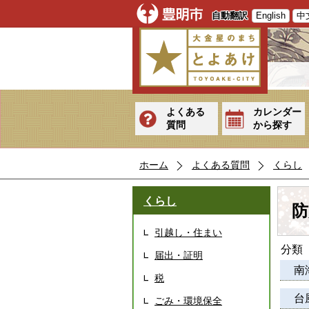
自動翻訳
English
中
よくある
カレンダー
質問
から探す
ホーム
よくある質問
くらし
くらし
防
引越し・住まい
分類
届出・証明
南
税
台
ごみ・環境保全