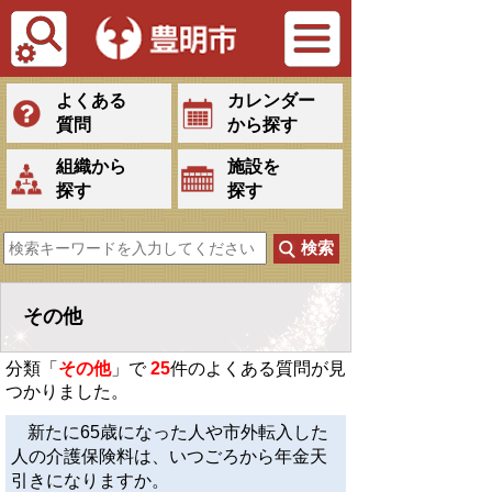
Tiếng Việt
よくある
カレンダー
質問
から探す
組織から
施設を
探す
探す
その他
分類「
その他
」で
25
件のよくある質問が見
つかりました。
新たに65歳になった人や市外転入した
人の介護保険料は、いつごろから年金天
引きになりますか。