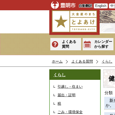
自動翻訳
English
中
よくある
カレンダー
質問
から探す
ホーム
よくある質問
くらし
くらし
健
引越し・住まい
分類
届出・証明
新
税
か。
ごみ・環境保全