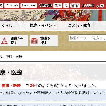
文
Portgues
Tiếng Việt
背景変更
標準
黒
ふりがな
くらし
観光・イベント
こども・教育
組織から
施設を
探す
探す
健康・医療
康・医療
「
健康・医療
」で
24
件のよくある質問が見つかりました。
たに65歳になった人や市外転入した人の介護保険料は、いつ