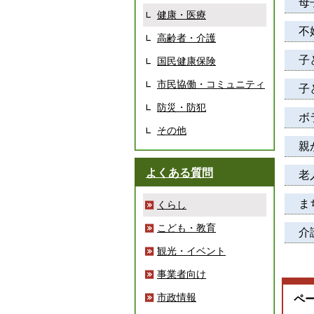
母
健康・医療
不
高齢者・介護
子
国民健康保険
市民協働・コミュニティ
子
防災・防犯
ボ
その他
親
よくある質問
老
ま
くらし
こども・教育
介
観光・イベント
事業者向け
市政情報
ペ