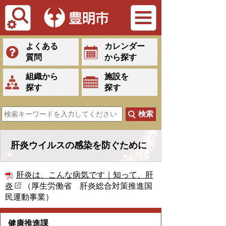
Tiếng Việt
よくある
カレンダー
質問
から探す
組織から
施設を
探す
探す
肝炎ウイルスの感染を防ぐために
肝炎は、こんな病気です｜知って、肝
炎
（厚生労働省 肝炎総合対策推進国
民運動事業）
健康推進課