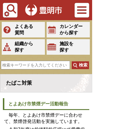
Tiếng Việt
よくある
カレンダー
質問
から探す
組織から
施設を
探す
探す
たばこ対策
とよあけ市禁煙デー活動報告
毎年、とよあけ市禁煙デーに合わせ
て、禁煙啓発活動を実施しています。