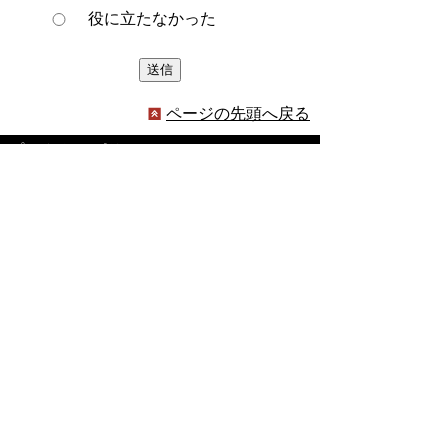
役に立たなかった
ページの先頭へ戻る
プライバシーポリシー
著作権とリンクについて
サイトの使い方
サイトの考え方
ウェブアクセシビリティ方針
各課連絡先
豊明市役所
〒470-1195 愛知県豊明市新田町子持松1番地1
TEL
0562-92-1111
(代表) FAX 0562-92-1141
開庁時間：午前9時00分～午後5時00分
（最終受付：午後4時45分）
（土曜日・日曜日・国民の祝日・年末年始は閉
庁）