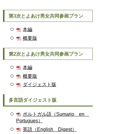
第3次とよあけ男女共同参画プラン
本編
概要版
第2次とよあけ男女共同参画プラン
本編
概要版
ダイジェスト版
多言語ダイジェスト版
ポルトガル語（Sumario en
Portugues）
英語（English Digest）