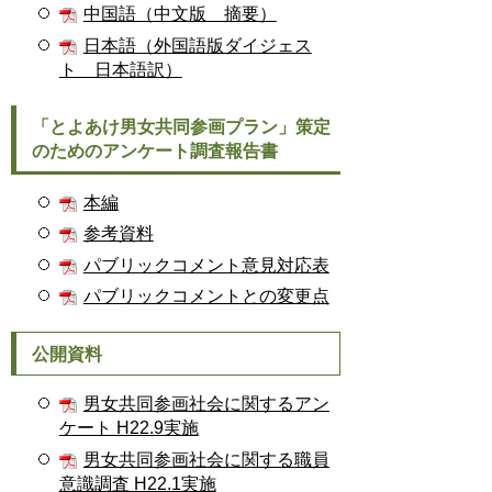
中国語（中文版 摘要）
日本語（外国語版ダイジェス
ト 日本語訳）
「とよあけ男女共同参画プラン」策定
のためのアンケート調査報告書
本編
参考資料
パブリックコメント意見対応表
パブリックコメントとの変更点
公開資料
男女共同参画社会に関するアン
ケート H22.9実施
男女共同参画社会に関する職員
意識調査 H22.1実施