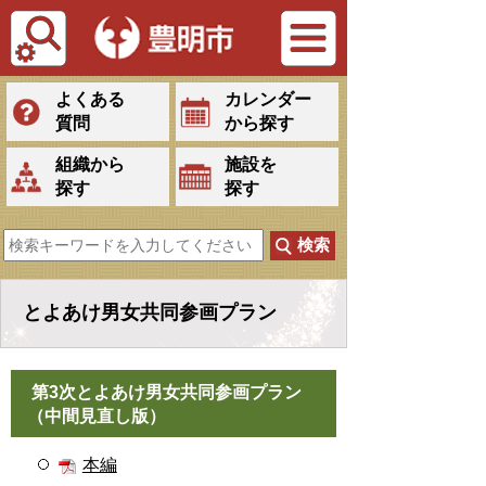
Tiếng Việt
よくある
カレンダー
質問
から探す
組織から
施設を
探す
探す
とよあけ男女共同参画プラン
第3次とよあけ男女共同参画プラン
（中間見直し版）
本編