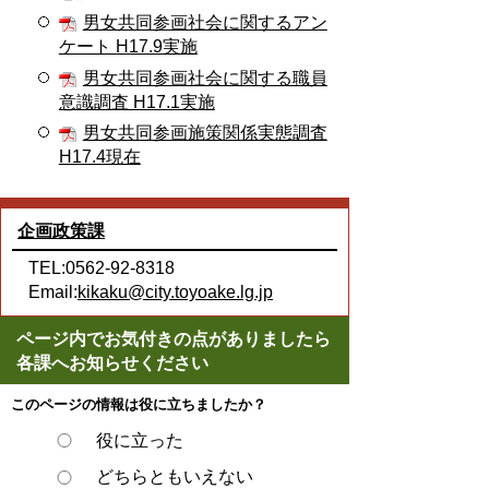
男女共同参画社会に関するアン
ケート H17.9実施
男女共同参画社会に関する職員
意識調査 H17.1実施
男女共同参画施策関係実態調査
H17.4現在
企画政策課
TEL:0562-92-8318
Email:
kikaku@city.toyoake.lg.jp
ページ内でお気付きの点がありましたら
各課へお知らせください
このページの情報は役に立ちましたか？
役に立った
どちらともいえない