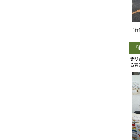
（行
「
豊明
る宣