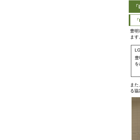
「
「
豊明
ます
L
豊
を
また
る協