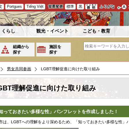
文
Portgues
Tiếng Việt
背景変更
標準
黒
ふりがな
くらし
観光・イベント
こども・教育
組織から
施設を
探す
探す
男女共同参画
LGBT理解促進に向けた取り組み
GBT理解促進に向けた取り組み
知っておきたい多様な性」パンフレットを作成しました！
市は、LGBTへの理解をより深めるため、「知っておきたい多様な性」