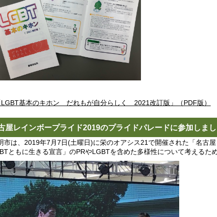
「LGBT基本のキホン だれもが自分らしく 2021改訂版」（PDF版）
古屋レインボープライド2019のプライドパレードに参加しま
市は、2019年7月7日(土曜日)に栄のオアシス21で開催された「名古屋
GBTともに生きる宣言」のPRやLGBTを含めた多様性について考える