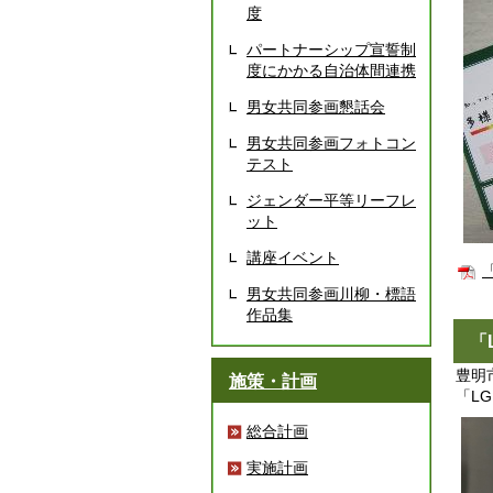
度
パートナーシップ宣誓制
度にかかる自治体間連携
男女共同参画懇話会
男女共同参画フォトコン
テスト
ジェンダー平等リーフレ
ット
講座イベント
男女共同参画川柳・標語
作品集
「
豊明
施策・計画
「L
総合計画
実施計画