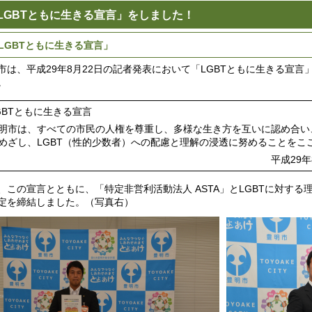
LGBTともに生きる宣言」をしました！
LGBTともに生きる宣言」
市は、平成29年8月22日の記者発表において「LGBTともに生きる宣言
。
GBTともに生きる宣言
明市は、すべての市民の人権を尊重し、多様な生き方を互いに認め合い
めざし、LGBT（性的少数者）への配慮と理解の浸透に努めることをこ
平成29年8月22日 豊明市
、この宣言とともに、「特定非営利活動法人 ASTA」とLGBTに対す
定を締結しました。（写真右）