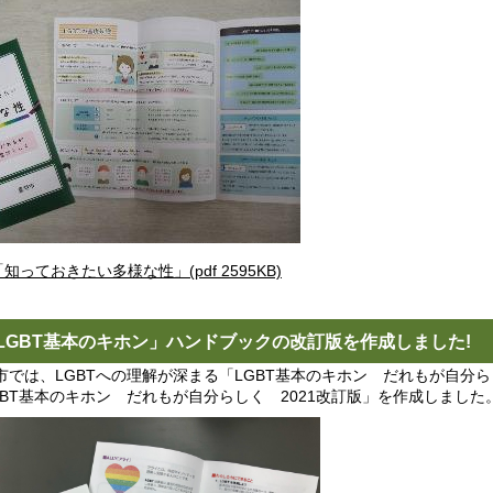
「知っておきたい多様な性」(pdf 2595KB)
LGBT基本のキホン」ハンドブックの改訂版を作成しました!
市では、LGBTへの理解が深まる「LGBT基本のキホン だれもが自分
GBT基本のキホン だれもが自分らしく 2021改訂版」を作成しました