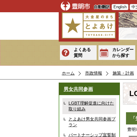
自動翻訳
English
中
よくある
カレンダー
質問
から探す
ホーム
市政情報
施策・計画
男女共同参画
L
LGBT理解促進に向けた
取り組み
「
とよあけ男女共同参画プ
ラン
豊明
パートナーシップ宣誓制