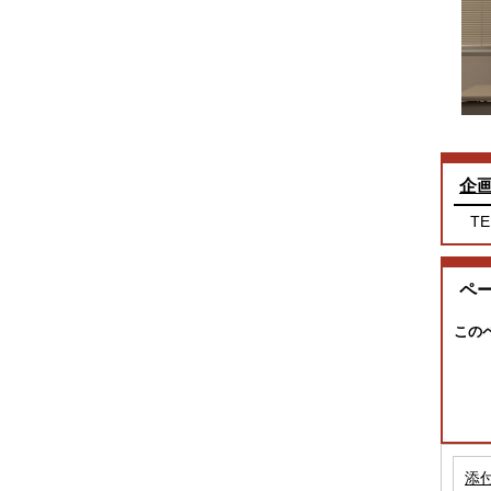
企
TE
ペ
この
添