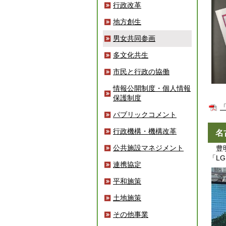
行政改革
地方創生
男女共同参画
多文化共生
市民と行政の協働
情報公開制度・個人情報
保護制度
パブリックコメント
行政機構・機構改革
名
公共施設マネジメント
豊明
「L
連携協定
平和施策
土地施策
その他事業