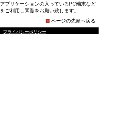
アプリケーションの入っているPC端末など
をご利用し閲覧をお願い致します。
ページの先頭へ戻る
プライバシーポリシー
著作権とリンクについて
サイトの使い方
サイトの考え方
ウェブアクセシビリティ方針
各課連絡先
豊明市役所
〒470-1195 愛知県豊明市新田町子持松1番地1
TEL
0562-92-1111
(代表) FAX 0562-92-1141
開庁時間：午前9時00分～午後5時00分
（最終受付：午後4時45分）
（土曜日・日曜日・国民の祝日・年末年始は閉
庁）
受付時間は業務によって異なります
ので、ご確認ください。