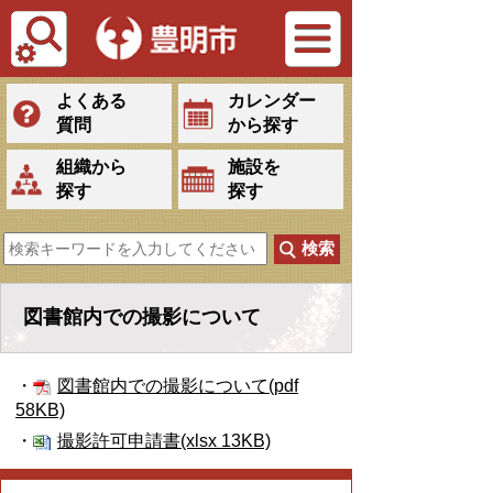
Tiếng Việt
よくある
カレンダー
質問
から探す
組織から
施設を
探す
探す
図書館内での撮影について
・
図書館内での撮影について(pdf
58KB)
・
撮影許可申請書(xlsx 13KB)