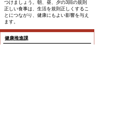
つけましょう。朝、昼、夕の3回の規則
正しい食事は、生活を規則正しくするこ
とにつながり、健康にもよい影響を与え
ます。
健康推進課
TEL:0562-85-3009
Email:
kenko@city.toyoake.lg.jp
ページ内でお気付きの点がありましたら
各課へお知らせください
このページの情報は役に立ちましたか？
役に立った
どちらともいえない
役に立たなかった