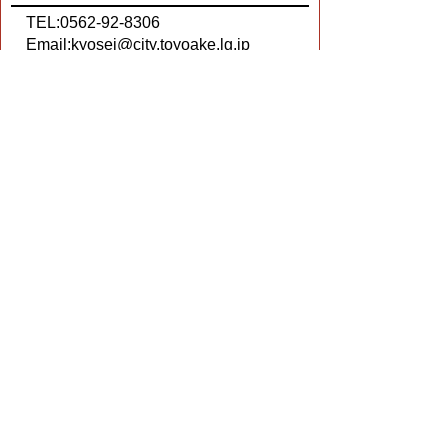
TEL:0562-92-8306
Email:
kyosei@city.toyoake.lg.jp
ページ内でお気付きの点がありましたら
各課へお知らせください
このページの情報は役に立ちましたか？
役に立った
どちらともいえない
役に立たなかった
ページの先頭へ戻る
プライバシーポリシー
著作権とリンクについて
サイトの使い方
サイトの考え方
ウェブアクセシビリティ方針