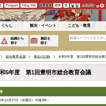
文
Portgues
Tiếng Việt
背景変更
標準
黒
ふりがな
くらし
観光・イベント
こども・教育
組織から
施設を
探す
探す
総合教育会議
過去の記録
令和5年度 第1回豊明市総合教
和5年度 第1回豊明市総合教育会議
時
5年12月27日（水曜日）午後2時～