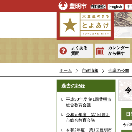
自動翻訳
English
中
よくある
カレンダー
質問
から探す
ホーム
市政情報
会議の公開
過去の記録
令
平成30年度 第1回豊明市
総合教育会議
日
令和元年度 第1回豊明
市総合教育会議
令和
令和2年度 第1回豊明市