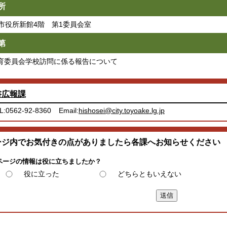
所
市役所新館4階 第1委員会室
第
教育委員会学校訪問に係る報告について
書広報課
L:0562-92-8360
Email:
hishosei@city.toyoake.lg.jp
ージ内でお気付きの点がありましたら各課へお知らせください
ページの情報は役に立ちましたか？
役に立った
どちらともいえない