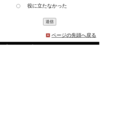
役に立たなかった
ページの先頭へ戻る
プライバシーポリシー
著作権とリンクについて
サイトの使い方
サイトの考え方
ウェブアクセシビリティ方針
各課連絡先
豊明市役所
〒470-1195 愛知県豊明市新田町子持松1番地1
TEL
0562-92-1111
(代表) FAX 0562-92-1141
開庁時間：午前9時00分～午後5時00分
（最終受付：午後4時45分）
（土曜日・日曜日・国民の祝日・年末年始は閉
庁）