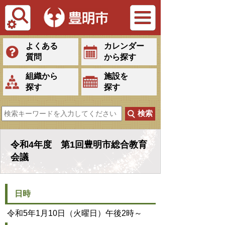
Tiếng Việt
よくある
カレンダー
質問
から探す
組織から
施設を
探す
探す
令和4年度 第1回豊明市総合教育
会議
日時
令和5年1月10日（火曜日）午後2時～