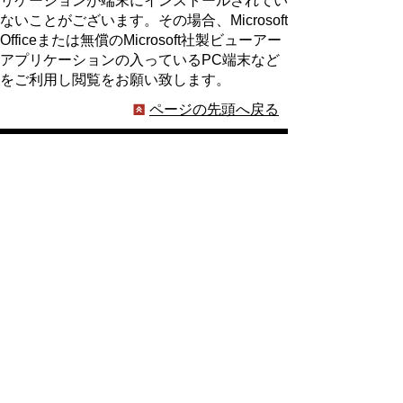
リケーションが端末にインストールされてい
ないことがございます。その場合、Microsoft
Officeまたは無償のMicrosoft社製ビューアー
アプリケーションの入っているPC端末など
をご利用し閲覧をお願い致します。
ページの先頭へ戻る
プライバシーポリシー
著作権とリンクについて
サイトの使い方
サイトの考え方
ウェブアクセシビリティ方針
各課連絡先
豊明市役所
〒470-1195 愛知県豊明市新田町子持松1番地1
TEL
0562-92-1111
(代表) FAX 0562-92-1141
開庁時間：午前9時00分～午後5時00分
（最終受付：午後4時45分）
（土曜日・日曜日・国民の祝日・年末年始は閉
庁）