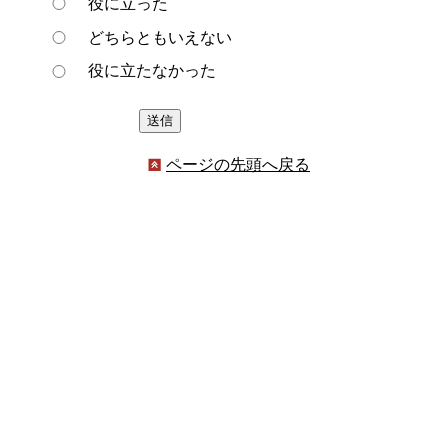
役に立った
どちらともいえない
役に立たなかった
ページの先頭へ戻る
プライバシーポリシー
著作権とリンクについて
サイトの使い方
サイトの考え方
ウェブアクセシビリティ方針
各課連絡先
豊明市役所
〒470-1195 愛知県豊明市新田町子持松1番地1
TEL
0562-92-1111
(代表) FAX 0562-92-1141
開庁時間：午前9時00分～午後5時00分
（最終受付：午後4時45分）