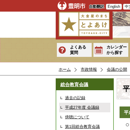
自動翻訳
English
中
よくある
カレンダー
質問
から探す
ホーム
市政情報
会議の公開
総合教育会議
平
過去の記録
平成27年度 会議録
平
傍聴について
第1回総合教育会議