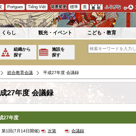
文
Portgues
Tiếng Việt
背景変更
標準
黒
ふりがな
くらし
観光・イベント
こども・教育
組織から
施設を
探す
探す
総合教育会議
平成27年度 会議録
成27年度 会議録
成27年度
第1回(7月14日開催)
次第
会議録