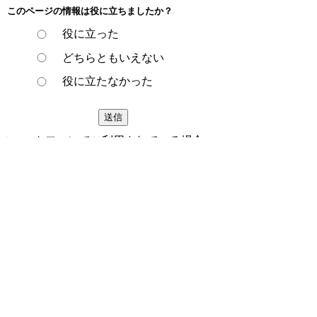
このページの情報は役に立ちましたか？
役に立った
どちらともいえない
役に立たなかった
スマートフォンでご利用されている場合、
Microsoft Office用ファイルを閲覧できるアプ
リケーションが端末にインストールされてい
ないことがございます。その場合、Microsoft
Officeまたは無償のMicrosoft社製ビューアー
アプリケーションの入っているPC端末など
をご利用し閲覧をお願い致します。
ページの先頭へ戻る
プライバシーポリシー
著作権とリンクについて
サイトの使い方