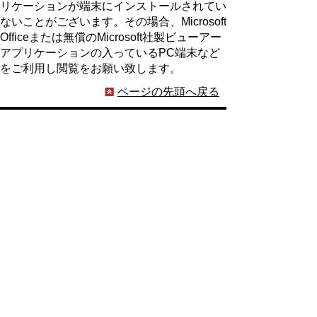
リケーションが端末にインストールされてい
ないことがございます。その場合、Microsoft
Officeまたは無償のMicrosoft社製ビューアー
アプリケーションの入っているPC端末など
をご利用し閲覧をお願い致します。
ページの先頭へ戻る
プライバシーポリシー
著作権とリンクについて
サイトの使い方
サイトの考え方
ウェブアクセシビリティ方針
各課連絡先
豊明市役所
〒470-1195 愛知県豊明市新田町子持松1番地1
TEL
0562-92-1111
(代表) FAX 0562-92-1141
開庁時間：午前9時00分～午後5時00分
（最終受付：午後4時45分）
（土曜日・日曜日・国民の祝日・年末年始は閉
庁）