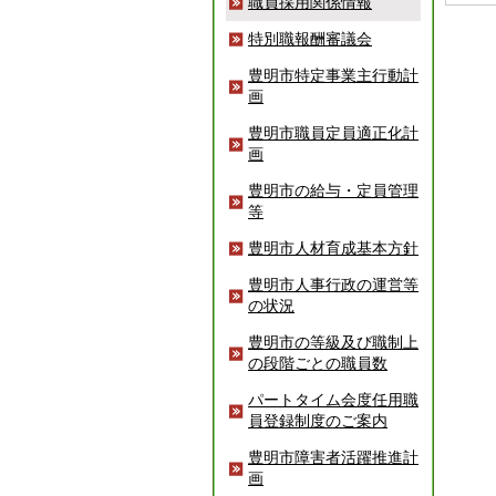
職員採用関係情報
特別職報酬審議会
豊明市特定事業主行動計
画
豊明市職員定員適正化計
画
豊明市の給与・定員管理
等
豊明市人材育成基本方針
豊明市人事行政の運営等
の状況
豊明市の等級及び職制上
の段階ごとの職員数
パートタイム会度任用職
員登録制度のご案内
豊明市障害者活躍推進計
画