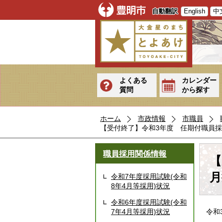
自動翻訳
English
中
よくある
カレンダー
質問
から探す
ホーム
市政情報
市職員
【受付終了】令和3年度 任期付職員採
職員採用関係情報
【
月
令和7年度採用試験(令和
8年4月等採用)状況
令和6年度採用試験(令和
7年4月等採用)状況
令和