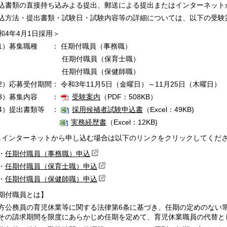
書類の直接持ち込みよる提出、郵送による提出またはインターネット
方法・提出書類・試験日・試験内容等の詳細については、以下の受験
和4年4月1日採用＞
）募集職種 ： 任期付職員（事務職）
期付職員（保育士職）
期付職員（保健師職）
）応募受付期間： 令和3年11月5日（金曜日）～11月25日（木曜日）
3）募集内容 ：
受験案内
（PDF：508KB）
）提出書類等 ：
採用候補者試験申込書
（Excel：49KB)
実務経歴書
（Excel：12KB)
↓インターネットから申し込む場合は以下のリンクをクリックしてくださ
・
任期付職員（事務職）申込
・
任期付職員（保育士職）申込
・
任期付職員（保健師職）申込
期付職員とは】
公務員の育児休業等に関する法律第6条に基づき、任期の定めのない
その請求期間を限度にあらかじめ任期を定めて、育児休業職員の代替と