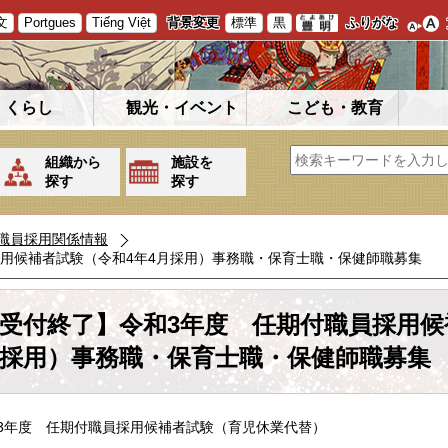
文
Portgues
Tiếng Việt
背景変更
標準
黒
ふりがな
くらし
観光・イベント
こども・教育
組織から
施設を
探す
探す
職員採用関係情報
用候補者試験（令和4年4月採用）事務職・保育士職・保健師職募集
受付終了】令和3年度 任期付職員採用候
採用）事務職・保育士職・保健師職募集
3年度 任期付職員採用候補者試験（育児休業代替）