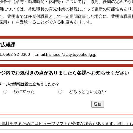
条件（給与・勤務時間・休暇等）については、原則、任期の定めのな
については、常勤職員の育児休業の状況によって更新の可能性もあり
、豊明市では任期付職員として一定期間従事した場合に、豊明市職員
採用））を受験することができる制度もあります。
書広報課
L:0562-92-8360
Email:
hishosei@city.toyoake.lg.jp
ージ内でお気付きの点がありましたら各課へお知らせください
ページの情報は役に立ちましたか？
役に立った
どちらともいえない
付資料を見るためにはビューワソフトが必要な場合があります。詳しく