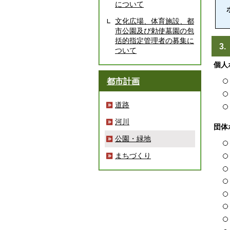
について
文化広場、体育施設、都
市公園及び勅使墓園の包
括的指定管理者の募集に
3
ついて
個人
都市計画
道路
河川
団体
公園・緑地
まちづくり