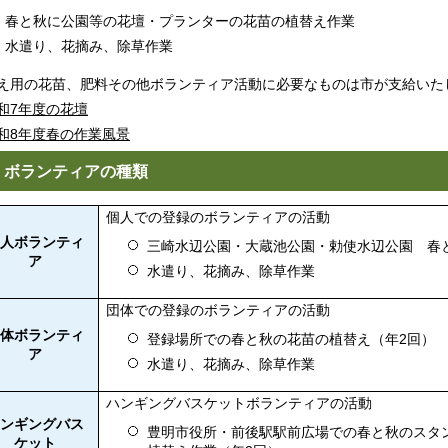
春と秋に公園等の花壇・プランターの花苗の植替え作業
水遣り、花摘み、除草作業
え用の花苗、肥料その他ボランティア活動に必要なものは市が支給いた
和7年度の花壇
和8年度春の作業風景
．ボランティアの種類
個人での登録のボランティアの活動
個人ボランティ
三崎水辺公園・大蔵池公園・勅使水辺公園 春
ア
水遣り、花摘み、除草作業
団体での登録のボランティアの活動
団体ボランティ
登録場所での春と秋の花苗の植替え（年2回）
ア
水遣り、花摘み、除草作業
ハンギングバスケットボランティアの活動
ハンギングバス
豊明市役所・前後駅駅前広場での春と秋のスタ
ケット