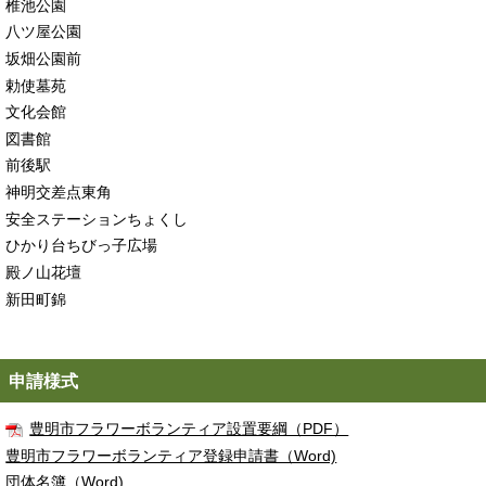
椎池公園
八ツ屋公園
坂畑公園前
勅使墓苑
文化会館
図書館
前後駅
神明交差点東角
安全ステーションちょくし
ひかり台ちびっ子広場
殿ノ山花壇
新田町錦
． 申請様式
豊明市フラワーボランティア設置要綱（PDF）
豊明市フラワーボランティア登録申請書（Word)
団体名簿（Word)