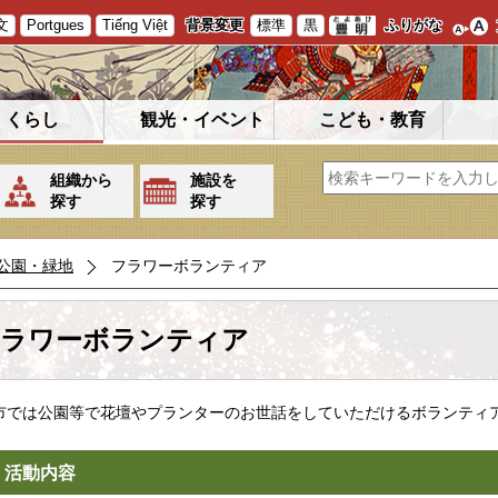
文
Portgues
Tiếng Việt
背景変更
標準
黒
ふりがな
くらし
観光・イベント
こども・教育
組織から
施設を
探す
探す
公園・緑地
フラワーボランティア
ラワーボランティア
市では公園等で花壇やプランターのお世話をしていただけるボランティ
．活動内容