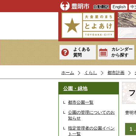
自動翻訳
English
中
よくある
カレンダー
質問
から探す
ホーム
くらし
都市計画
公園・緑地
フ
都市公園一覧
公園の管理についてのお
豊明
知らせ
指定管理者の公園イベン
1
ト一覧