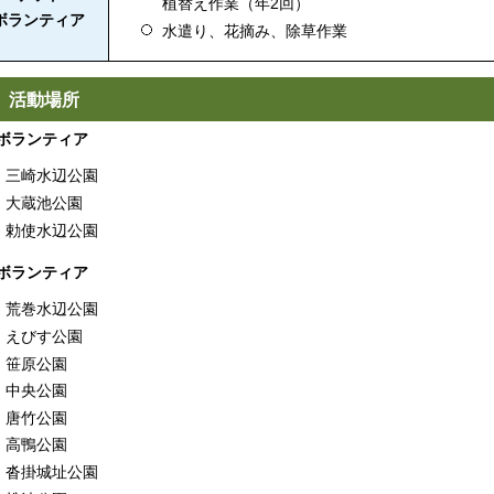
植替え作業（年2回）
ボランティア
水遣り、花摘み、除草作業
. 活動場所
ボランティア
三崎水辺公園
大蔵池公園
勅使水辺公園
ボランティア
荒巻水辺公園
えびす公園
笹原公園
中央公園
唐竹公園
高鴨公園
沓掛城址公園