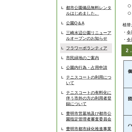
都市公園備品無料レンタ
ルはじめました。
公園Q＆A
植替
・
令
三崎水辺公園リニューア
ルオープンのお知らせ
・
令
フラワーボランティア
2
市民緑地のご案内
公園内行為・占用申請
テニスコートの利用につ
いて
テニスコートの有料化に
伴う市外の方の利用者登
録について
豊明市営墓地及び都市公
園指定管理者審査委員会
豊明市都市緑化推進事業