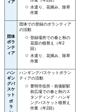
作業（年2回）
ィア
水遣り、花摘み、除草
作業
団体での登録のボランティア
の活動
団体
登録場所での春と秋の
ボラ
花苗の植替え（年2
ンテ
回）
ィア
水遣り、花摘み、除草
作業
ハン
ハンギングバスケットボラン
ギン
ティアの活動
グバ
豊明市役所・前後駅駅
スケ
前広場での春と秋のス
ット
タンディング・ハンギ
ボ
ングバスケット植替え
ラ
作業（年2回）