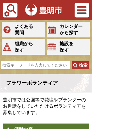
Tiếng Việt
よくある
カレンダー
質問
から探す
組織から
施設を
探す
探す
フラワーボランティア
豊明市では公園等で花壇やプランターの
お世話をしていただけるボランティアを
募集しています。