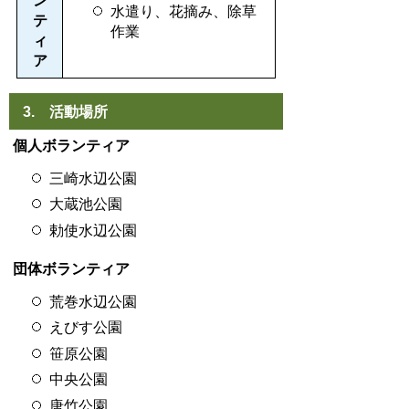
ン
水遣り、花摘み、除草
テ
作業
ィ
ア
3. 活動場所
個人ボランティア
三崎水辺公園
大蔵池公園
勅使水辺公園
団体ボランティア
荒巻水辺公園
えびす公園
笹原公園
中央公園
唐竹公園