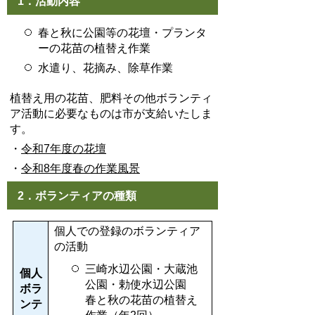
1．活動内容
春と秋に公園等の花壇・プランタ
ーの花苗の植替え作業
水遣り、花摘み、除草作業
植替え用の花苗、肥料その他ボランティ
ア活動に必要なものは市が支給いたしま
す。
・
令和7年度の花壇
・
令和8年度春の作業風景
2．ボランティアの種類
個人での登録のボランティア
の活動
三崎水辺公園・大蔵池
個人
公園・勅使水辺公園
ボラ
春と秋の花苗の植替え
ンテ