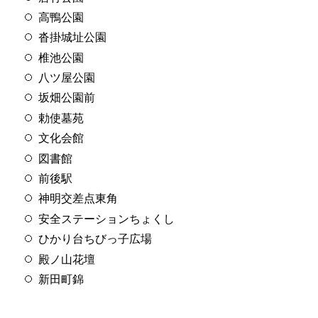
高鴨公園
沓掛城址公園
椎池公園
八ツ屋公園
坂畑公園前
勅使墓苑
文化会館
図書館
前後駅
神明交差点東角
安全ステーションちょくし
ひかり台ちびっ子広場
殿ノ山花壇
新田町錦